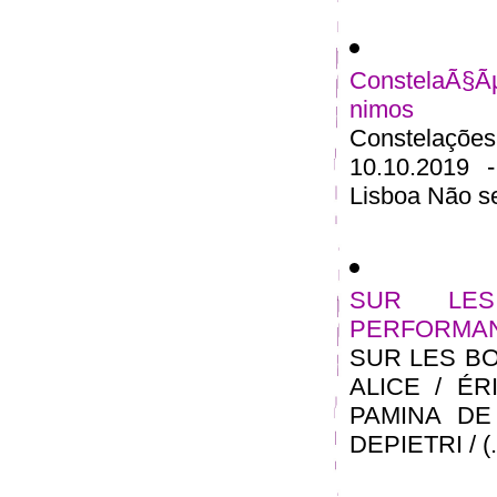
ConstelaÃ§Ã
nimos
Constelações
10.10.2019 
Lisboa Não se
SUR LE
PERFORMA
SUR LES B
ALICE / ÉR
PAMINA DE
DEPIETRI / (..