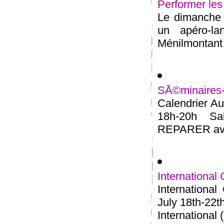
Performer les
Le dimanche 2
un apéro-l
Ménilmontant 
SÃ©minaires
Calendrier Au
18h-20h S
REPARER avec
International
Internationa
July 18th-22t
International (.