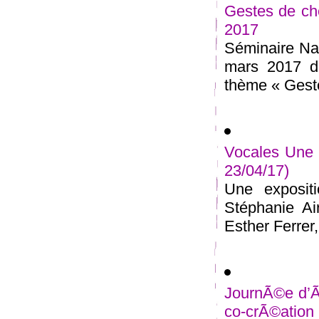
Gestes de ch
2017
Séminaire Nat
mars 2017 de
thème « Geste
Vocales Une 
23/04/17)
Une exposit
Stéphanie Ai
Esther Ferrer, 
JournÃ©e d’Ã©
co-crÃ©ation