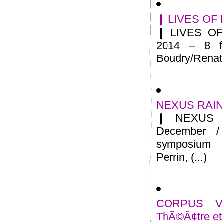
❙ LIVES OF 
❙ LIVES OF
2014 – 8 f
Boudry/Renate
NEXUS RAINE
❙ NEXUS 
December /
symposium 
Perrin, (...)
CORPUS VI
ThÃ©Ã¢tre et