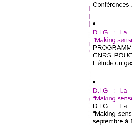
Conférences J
D.I.G : La 
“Making sense
PROGRAMME
CNRS POUCHE
L’étude du gest
D.I.G : La 
“Making sense
D.I.G : La 
“Making sens
septembre à 1