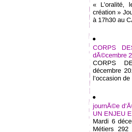
« L’oralité,
création » Jo
à 17h30 au CA
CORPS DESS
dÃ©cembre 
CORPS DES
décembre 201
l’occasion de 
journÃ©e d
UN ENJEU E
Mardi 6 déce
Métiers 292 