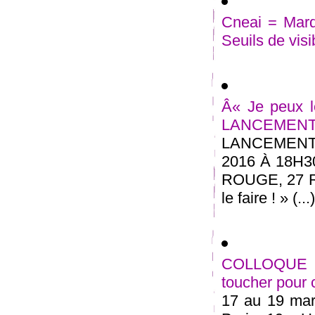
Cneai = Mard
Seuils de visi
Â« Je peux le
LANCEMEN
LANCEMENT
2016 À 18H
ROUGE, 27 
le faire ! » (...)
COLLOQUE in
toucher pour
17 au 19 mars