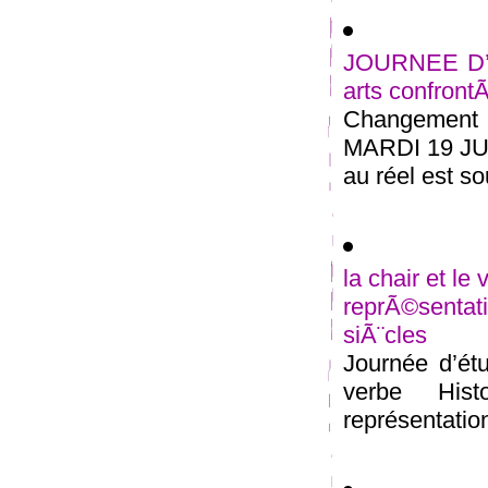
JOURNEE D’Ã
arts confront
Changement d
MARDI 19 JUI
au réel est so
la chair et le
reprÃ©senta
siÃ¨cles
Journée d’ét
verbe Hist
représentation