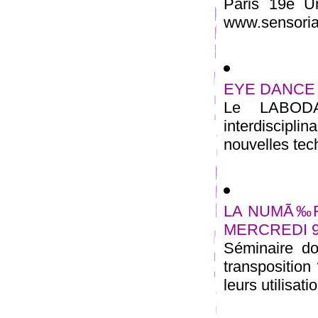
Paris 19e U
www.sensoriali
EYE DANCE (la
Le LABODA
interdiscipli
nouvelles tec
LA NUMÃ‰R
MERCREDI 9
Séminaire d
transposition
leurs utilisat