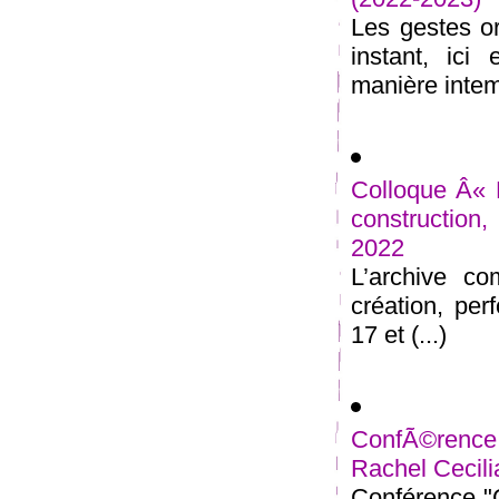
Les gestes o
instant, ici
manière intemp
Colloque Â« 
construction
2022
L’archive co
création, pe
17 et (...)
ConfÃ©rence
Rachel Cecili
Conférence "