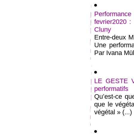
Performan
fevrier2020 
Cluny
Entre-deux Me
Une performan
Par Ivana Müll
LE GESTE VE
performatifs
Qu’est-ce que
que le végétal
végétal » (...)