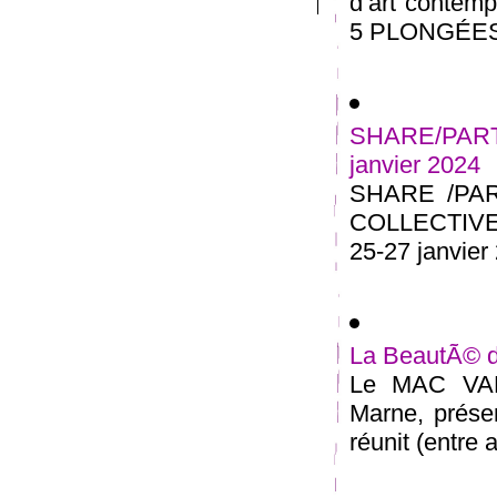
d’art contem
5 PLONGÉES 
SHARE/PARTA
janvier 2024
SHARE /PA
COLLECTIVE 
25-27 janvier 
La BeautÃ© d
Le MAC VAL 
Marne, présen
réunit (entre a