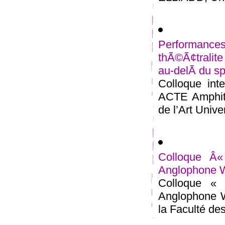
Performan
thÃ©Ã¢tralit
au-delÃ du sp
Colloque inte
ACTE Amphith
de l’Art Univer
Colloque Â«
Anglophone W
Colloque « 
Anglophone W
la Faculté des