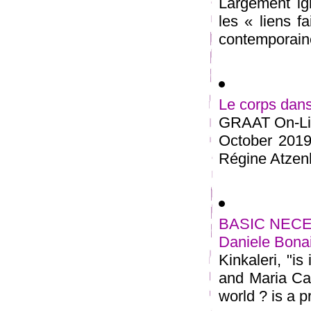
Largement ign
les « liens f
contemporaine
Le corps dans
GRAAT On-Lin
October 2019
Régine Atzenho
BASIC NECESSI
Daniele Bonai
Kinkaleri, "is
and Maria Cat
world ? is a pr