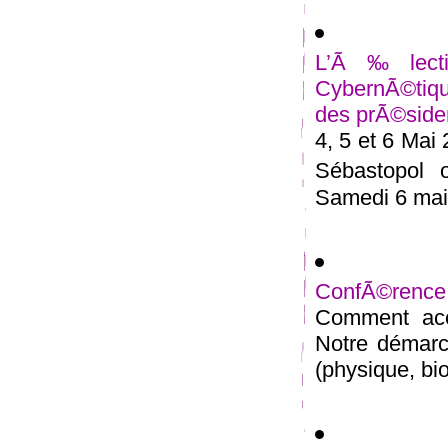
L’Ã‰lectio
CybernÃ©tiqu
des prÃ©siden
4, 5 et 6 Mai
Sébastopol 
Samedi 6 mai 
ConfÃ©rence
Comment acc
Notre démarc
(physique, bio