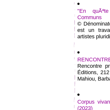
"En quÃªte
Communs
© Dénominat
est un trava
artistes plurid
RENCONTRE 23
Rencontre pr
Éditions, 21
Mahiou, Barbar
Corpus vivan
(2023)