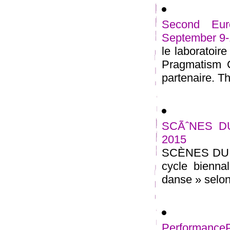
Second Eur
September 9-
le laboratoir
Pragmatism C
partenaire. Th
SCÃˆNES DU
2015
SCÈNES DU G
cycle bienna
danse » selon
Performance