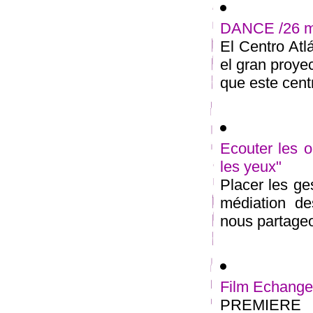
DANCE /26 ma
El Centro At
el gran proyec
que este centr
Ecouter les 
les yeux"
Placer les g
médiation de
nous partageo
Film Echanger
PREMIERE d