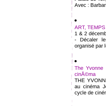
Avec : Barbara
ART, TEMPS 
1 & 2 déce
- Décaler le
organisé par l
The Yvonne R
cinÃ©ma
THE YVONNE
au cinéma J
cycle de ciné