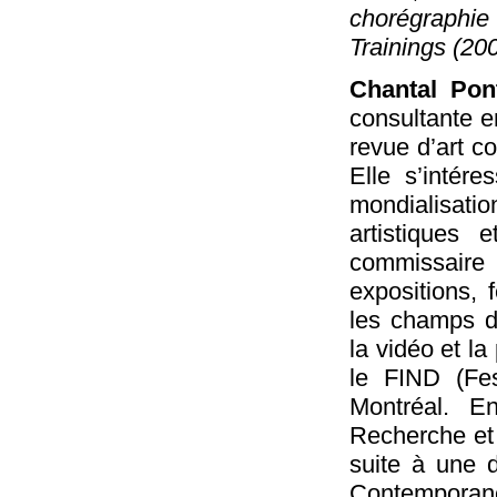
chorégraphi
Trainings
(200
Chantal Pon
consultante en
revue d’art 
Elle s’intére
mondialisat
artistiques 
commissaire 
expositions, 
les champs de
la vidéo et la
le FIND (Fes
Montréal. E
Recherche et
suite à une d
Contemporane