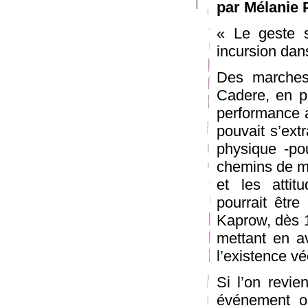
par Mélanie 
« Le geste s
incursion dan
Des marches
Cadere, en pa
performance a
pouvait s’ext
physique -pou
chemins de mi
et les attit
pourrait être
Kaprow, dès 1
mettant en av
l’existence vé
Si l’on revie
événement o