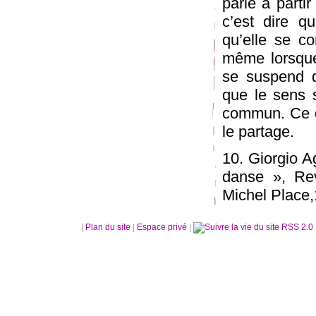
parle à parti
c’est dire 
qu’elle se 
même lorsque
se suspend q
que le sens 
commun. Ce q
le partage.
10. Giorgio A
danse », Rev
Michel Place,
|
Plan du site
|
Espace privé
|
RSS 2.0