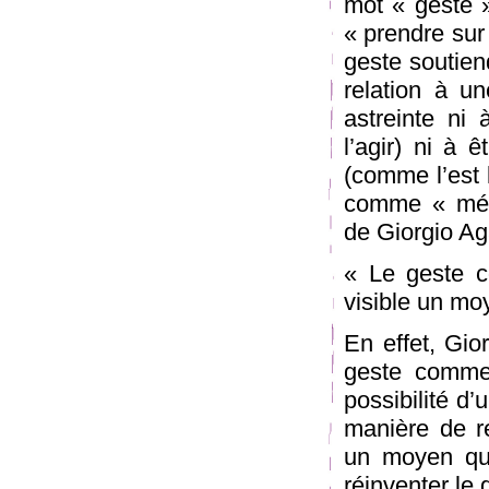
mot « geste »
« prendre sur 
geste soutiend
relation à un
astreinte ni
l’agir) ni à 
(comme l’est 
comme « médi
de Giorgio A
« Le geste c
visible un mo
En effet, Gio
geste comme
possibilité d
manière de re
un moyen qui
réinventer le 