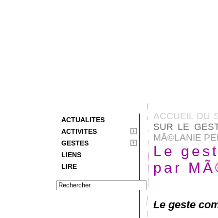
ACCUEIL DU 
ACTUALITES
SUR LE GES
ACTIVITES
MÃ©LANIE PE
GESTES
Le ges
LIENS
par MÃ
LIRE
Le geste co