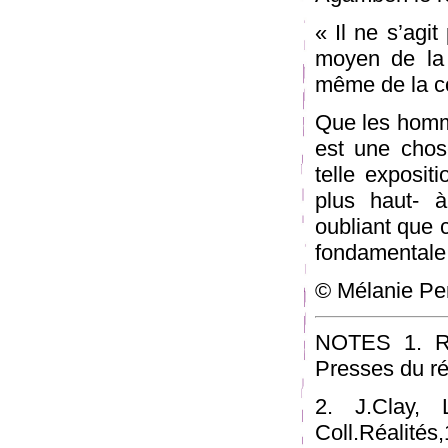
« Il ne s’agi
moyen de la
même de la c
Que les homm
est une chos
telle exposit
plus haut- 
oubliant que 
fondamentale d
© Mélanie Per
NOTES 1. Ric
Presses du rée
2. J.Clay, 
Coll.Réalités