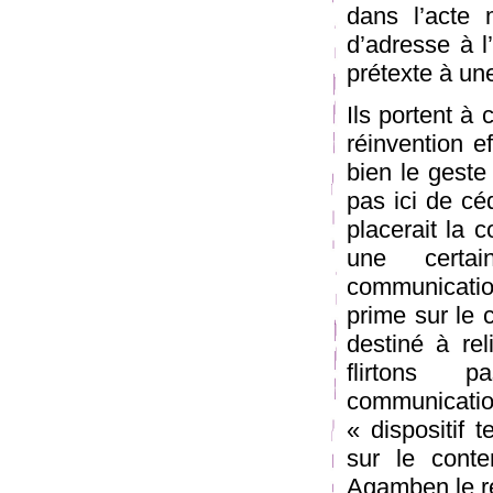
dans l’acte
d’adresse à l
prétexte à une
Ils portent à 
réinvention e
bien le geste
pas ici de cé
placerait la 
une certa
communicatio
prime sur le c
destiné à rel
flirtons 
communicati
« dispositif 
sur le conte
Agamben le r