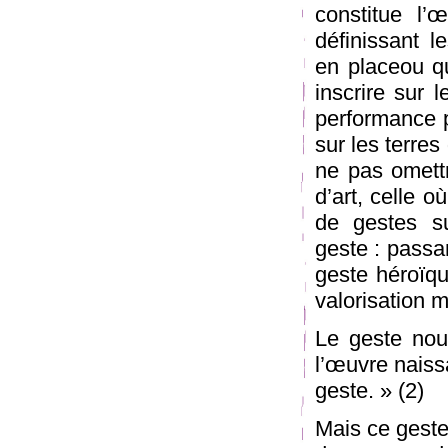
constitue l’
définissant l
en placeou qu
inscrire sur 
performance p
sur les terre
ne pas omettr
d’art, celle o
de gestes su
geste : passan
geste héroïqu
valorisation 
Le geste nous
l’œuvre naiss
geste. » (2)
Mais ce geste