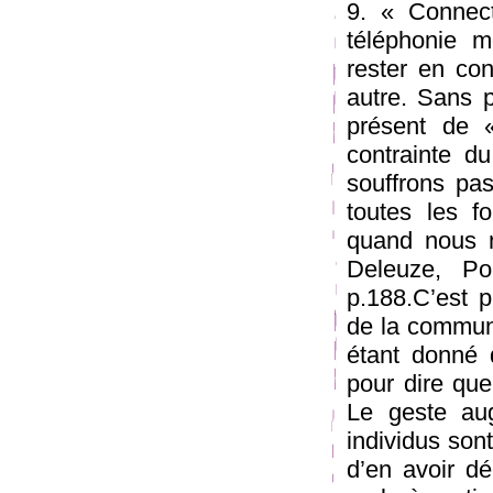
9. « Connect
téléphonie 
rester en co
autre. Sans p
présent de «
contrainte du
souffrons pa
toutes les f
quand nous n
Deleuze, Po
p.188.C’est p
de la communi
étant donné q
pour dire que
Le geste aug
individus son
d’en avoir dé