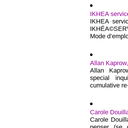
IKHEA service
IKHEA servic
IKHÉA©SERVI
Mode d’emploi 
Allan Kaprow
Allan Kapro
special inq
cumulative re-
Carole Douilla
Carole Douilla
penser (se 