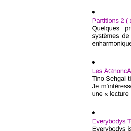
Partitions 2 (
Quelques pr
systèmes de n
enharmonique 
Les Ã©noncÃ©
Tino Sehgal t
Je m’intéress
une « lecture (
Everybodys T
Everybodys is