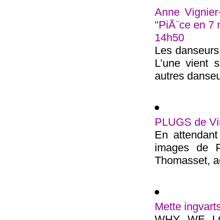
Anne Vignier
"PiÃ¨ce en 7
14h50
Les danseurs 
L’une vient
autres danseur
PLUGS de Vi
En attendant
images de PL
Thomasset, act
Mette ingvart
WHY WE LOV