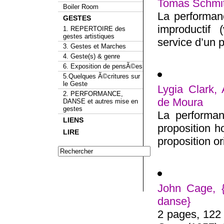
Tomas Schmit
Boiler Room
La performanc
GESTES
improductif 
1. REPERTOIRE des
gestes artistiques
service d’un p
3. Gestes et Marches
4. Geste(s) & genre
6. Exposition de pensÃ©es
5.Quelques Ã©critures sur
le Geste
Lygia Clark, 
2. PERFORMANCE,
de Moura
DANSE et autres mise en
gestes
La performan
LIENS
proposition 
LIRE
proposition or
John Cage, {
danse}
2 pages, 122 