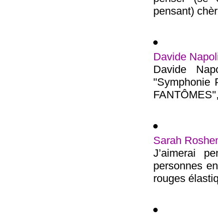
pensant) chèr
Davide Napoli
Davide Napo
"Symphonie P
FANTÔMES", il
Sarah Roshem
J’aimerai pe
personnes ent
rouges élastiq