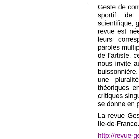
Geste de comé
sportif, de
scientifique,
revue est née
leurs corre
paroles multip
de l’artiste, 
nous invite 
buissonnière. I
une plurali
théoriques en
critiques sing
se donne en p
La revue Gest
Ile-de-France
http://revue-ge