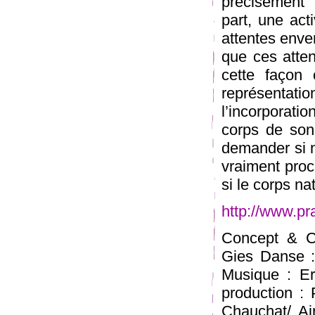
précisément
part, une act
attentes enve
que ces atten
cette façon 
représentati
l’incorporati
corps de son
demander si n
vraiment proc
si le corps na
http://www.pr
Concept & Ch
Gies Danse :
Musique : Er
production : 
Chauchat/ Ai