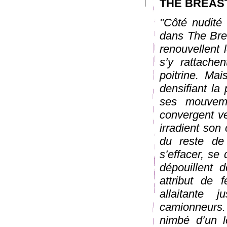
THE BREAS
"Côté nudité 
dans The Brea
renouvellent 
s’y rattache
poitrine. Mai
densifiant la
ses mouveme
convergent ve
irradient son 
du reste de 
s’effacer, se 
dépouillent
attribut de 
allaitante 
camionneurs.
nimbé d’un l