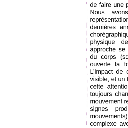
de faire une 
Nous avons
représentati
dernières an
chorégraphi
physique d
approche se 
du corps (squ
ouverte la 
L’impact de c
visible, et un
cette attent
toujours cha
mouvement refl
signes prod
mouvements
complexe avec