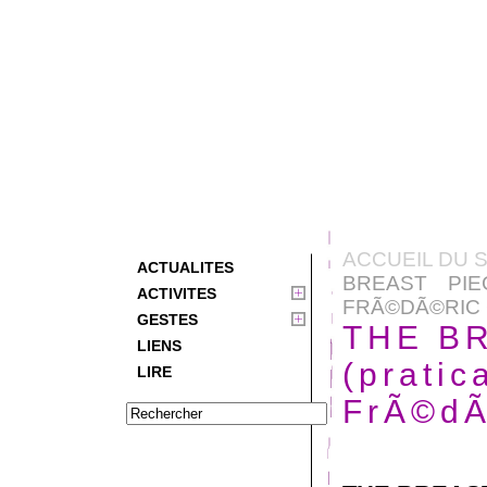
ACCUEIL DU S
ACTUALITES
BREAST PIE
ACTIVITES
FRÃ©DÃ©RIC 
GESTES
THE B
LIENS
(pratic
LIRE
FrÃ©dÃ