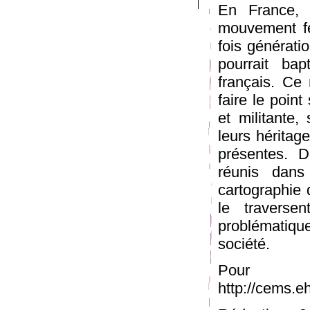
En France, 
mouvement fé
fois générati
pourrait ba
français. Ce
faire le point
et militante,
leurs héritag
présentes. De
réunis dans
cartographie 
le traversen
problématique
société.
Pour 
http://cems.e