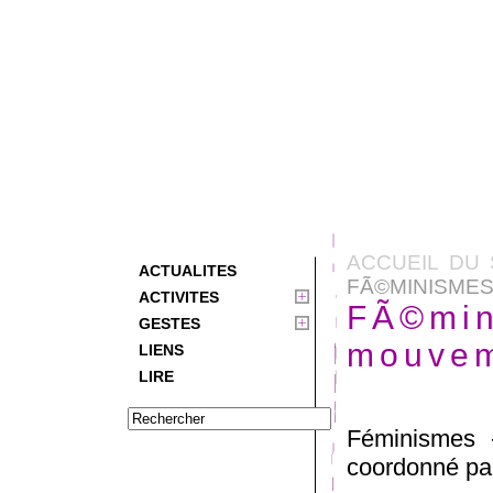
ACCUEIL DU 
ACTUALITES
FÃ©MINISMES
ACTIVITES
FÃ©min
GESTES
mouvem
LIENS
LIRE
Féminismes -
coordonné par