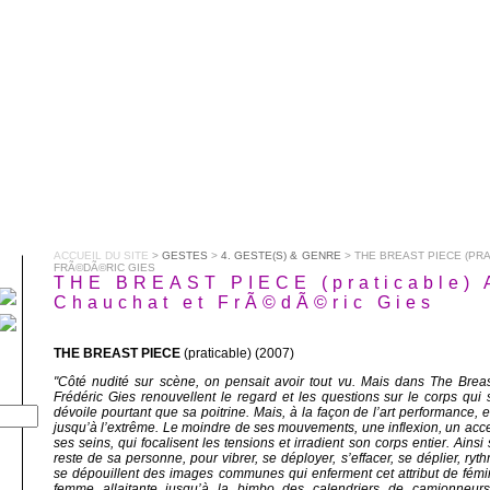
ACCUEIL DU SITE
>
GESTES
>
4. GESTE(S) & GENRE
> THE BREAST PIECE (PRA
FRÃ©DÃ©RIC GIES
THE BREAST PIECE (praticable) 
Chauchat et FrÃ©dÃ©ric Gies
THE BREAST PIECE
(praticable) (2007)
"Côté nudité sur scène, on pensait avoir tout vu. Mais dans The Brea
Frédéric Gies renouvellent le regard et les questions sur le corps qui 
dévoile pourtant que sa poitrine. Mais, à la façon de l’art performance, 
jusqu’à l’extrême. Le moindre de ses mouvements, une inflexion, un acce
ses seins, qui focalisent les tensions et irradient son corps entier. Ains
reste de sa personne, pour vibrer, se déployer, s’effacer, se déplier, ryth
se dépouillent des images communes qui enferment cet attribut de fémin
femme allaitante jusqu’à la bimbo des calendriers de camionneur