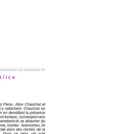
TICABLE) ALICE CHAUCHAT ET
Alice
st Piece, Alice Chauchat et
s’y rattachent. Chauchat ne
en en densifiant la présence
nt tonique, convergent vers
i semblent-ils se détacher du
mer, insister. Autonomes, ils
ité dans des clichés, de la
s. Dans ce sens, cet acte