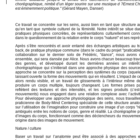
chorégraphique, nimbé d’un léger sourire sur une musique d ?Ernest C
est éminemment politique."
(Gérard Mayen, Danser)
Ce travail se concentre sur les seins, aussi bien en tant que structure
qu’en tant que symbole culturel de la féminité. Notre intérêt se situe da
pratiques physiques concrètes, de représentations culturellement conn
dans le questionnement de la relation entre le corps "naturel" et ses repré
Après s’être rencontrés et avoir entamé des échanges artistiques au t
back, de pratique physique commune (dans le cadre du projet "praticable"
collaboration sur le dernier solo de Frédéric, "dance", nous avons
ensemble, qui sera dansée par Alice. Nous avons chacun beaucoup travai
des genres, et développé durant les dernières années un intérê
chorégraphique qui s’initierait dans une approche physique des sourc
approche se concentre sur la perception des systèmes du corps (squelett
laissant ouverte la forme des mouvements qui en résultent. L’impact de cet
alors rendu visible, et un travail de glissements à l’intérieur même d
produire un corps multiple, toujours changeant. Les formes prises 
reflètent des textures et des intensités, et les signes produits (c’est
mouvements) nous engagent dans une relation complexe avec l’activité
Pour développer une approche physiologique des seins, nous travaille
praticienne de Body-Mind Centering spécialiste de cette structure ana
sur l’utilisation de l’imagination pour construire une image d’un corps "r
ambiguës entre les notions de corps, genre et réalité. La chorégraphie pr
d’images du corps, fonctionnant comme des déclencheurs du mouvement,
origine dans des images de mouvement.
Nature / culture
Baser un travail sur l’anatomie peut être associé à des approches es