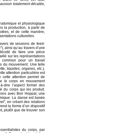
hausson totalement décalée,
 anatomique et physiologique
ns la production, à partir de
otées, et de cette manière,
sentations culturelles.
ravers de sessions de feed-
), ainsi qu’au travers d’une
 décidé de faire une pièce
llé sur les représentations
t commun pour un travail
es du mouvement. Une telle
e, liquides, organes, etc.),
te attention particulière est
e cette attention permet de
par le corps en mouvement
-à-dire l’aspect formel des
 du corps qui les produit.
rons avec Bori Hoppal, une
tomique. La danse est basée
éel", en créant des relations
end la forme d’un dispositif
 plutôt que de trouver son
sentialistes du corps, par