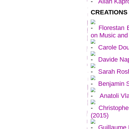
Allan Kap
CREATIONS
Florestan 
on Music and
Carole Doui
Davide Nap
Sarah Ro
Benjamin S
Anatoli Vl
Christophe
(2015)
Guillaume