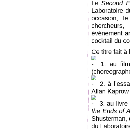
Le
Second E
Laboratoire d
occasion, l
chercheurs,
événement art
cocktail du co
Ce titre fait à
1. au film
(choreograph
2. à l’essai
Allan Kaprow
3. au livre 
the Ends of A
Shusterman, q
du Laboratoir