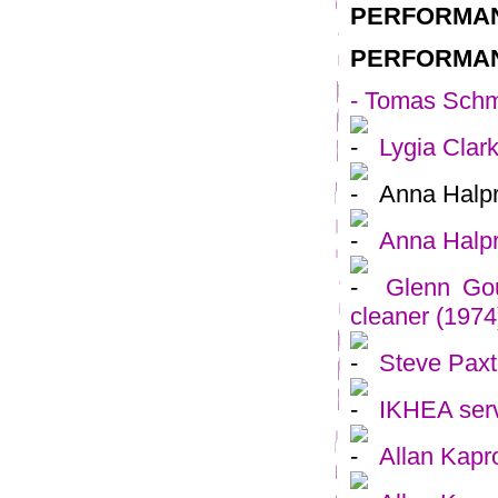
PERFORMANC
PERFORMA
- Tomas Schm
Lygia Clar
Anna Halpr
Anna Halpr
Glenn Go
cleaner (1974
Steve Pax
IKHEA ser
Allan Kap