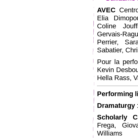
AVEC
Centr
Elia Dimopou
Coline Jouf
Gervais-Ragu
Perrier, S
Sabatier, Chri
Pour la perf
Kevin Desboui
Hella Rass, V
Performing l
Dramaturgy
Scholarly C
Frega, Giov
Williams