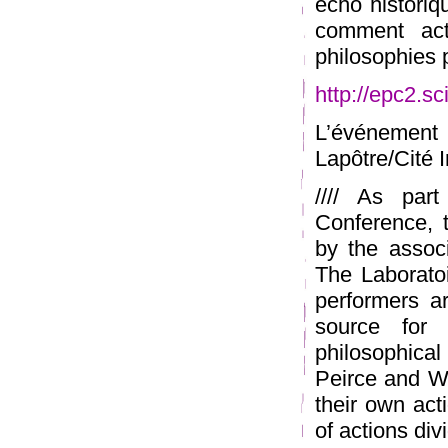
écho historiq
comment act
philosophies p
http://epc2.s
L’événement
Lapôtre/Cité I
//// As par
Conference, 
by the assoc
The Laborato
performers a
source for 
philosophical
Peirce and W
their own acti
of actions div