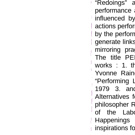
“Redoings” a
performance a
influenced by
actions perfo
by the perfor
generate link
mirroring pr
The title P
works : 1. t
Yvonne Raine
“Performing L
1979 3. and
Alternatives 
philosopher 
of the Labo
Happenings
inspirations fo