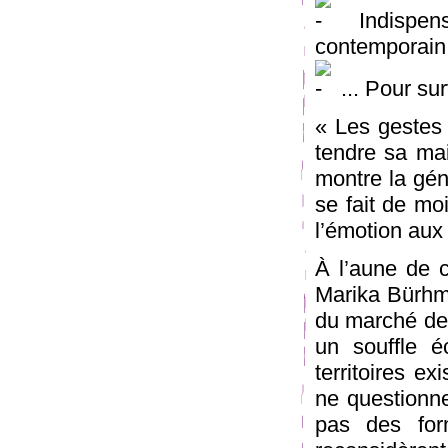
Indispen
contemporain.
... Pour sur
« Les gestes 
tendre sa mai
montre la géné
se fait de mo
l’émotion aux
À l’aune de 
Marika Bürhma
du marché de l
un souffle é
territoires ex
ne questionne
pas des for