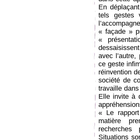
En déplaçant 
tels gestes v
l’accompag
« façade » p
« présentat
dessaisissent
avec l’autre,
ce geste infi
réinvention de
société de 
travaille dans
Elle invite à 
appréhensions
« Le rapport
matière pre
recherches 
Situations s