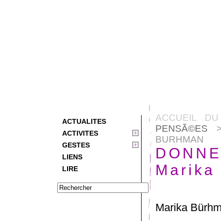
ACCUEIL DU
ACTUALITES
PENSÃ©ES
>
ACTIVITES
BURHMAN
GESTES
DONNER
LIENS
Marika
LIRE
Marika Bürh