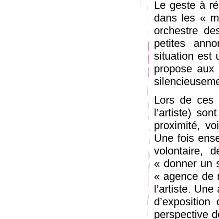
Le geste à ré
dans les « m
orchestre de
petites ann
situation est
propose aux 
silencieuseme
Lors de ces 
l’artiste) so
proximité, vo
Une fois ense
volontaire, 
« donner un s
« agence de r
l’artiste. Un
d’exposition
perspective de