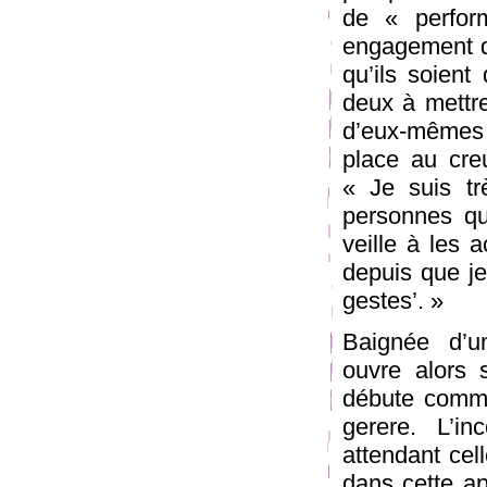
de « perform
engagement d
qu’ils soient
deux à mettre
d’eux-mêmes e
place au cre
« Je suis tr
personnes qu
veille à les
depuis que je
gestes’. »
Baignée d’un
ouvre alors 
débute comme
gerere. L’i
attendant cell
dans cette ap