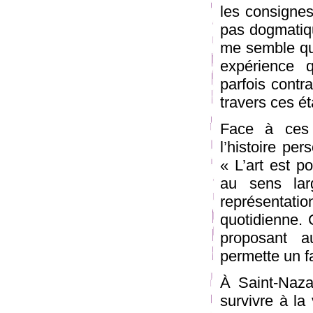
les consignes
pas dogmatiqu
me semble que
expérience 
parfois contr
travers ces ét
Face à ces e
l’histoire per
« L’art est p
au sens lar
représentatio
quotidienne. 
proposant a
permette un f
À Saint-Naza
survivre à la