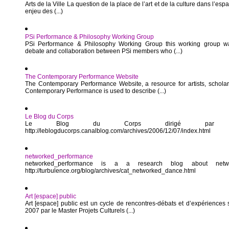
Arts de la Ville La question de la place de l’art et de la culture dans l’es
enjeu des (...)
PSi Performance & Philosophy Working Group
PSi Performance & Philosophy Working Group this working group w
debate and collaboration between PSi members who (...)
The Contemporary Performance Website
The Contemporary Performance Website, a resource for artists, schola
Contemporary Performance is used to describe (...)
Le Blog du Corps
Le Blog du Corps dirigé par Ber
http://leblogducorps.canalblog.com/archives/2006/12/07/index.html
networked_performance
networked_performance is a a research blog about networ
http://turbulence.org/blog/archives/cat_networked_dance.html
Art [espace] public
Art [espace] public est un cycle de rencontres-débats et d’expériences 
2007 par le Master Projets Culturels (...)