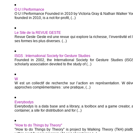
O U I Performance
O U I Performance Founded in 2010 by Victoria Gray & Nathan Walker Yo
founded in 2010, is a not-for-profit, (...)
Le Site de la REVUE GESTE
Revue Geste Geste est une revue qui explore la richesse, l’inventivité e
ses formes les plus diverses. (...)
ISGS : International Society for Gesture Studies
Founded in 2002, the International Society for Gesture Studies (ISGS
scholarly association devoted to the study of (...)
W
W est un collectif de recherche sur l’action en représentation. W dé
approches complémentaires : une pratique, (...)
Everybodys
Everybodys is a data base and a library, a toolbox and a game creator, 
container, a site for distribution and for (...)
"How to do Things by Theory"
"How to do Things by Theory" is project by Walking Theory (TkH) platf