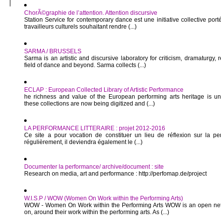
ChorÃ©graphie de l’attention. Attention discursive
Station Service for contemporary dance est une initiative collective port
travailleurs culturels souhaitant rendre (...)
SARMA / BRUSSELS
Sarma is an artistic and discursive laboratory for criticism, dramaturgy,
field of dance and beyond. Sarma collects (...)
ECLAP : European Collected Library of Artistic Performance
he richness and value of the European performing arts heritage is u
these collections are now being digitized and (...)
LA PERFORMANCE LITTERAIRE : projet 2012-2016
Ce site a pour vocation de constituer un lieu de réflexion sur la perf
régulièrement, il deviendra également le (...)
Documenter la performance/ archive/document : site
Research on media, art and performance : http://perfomap.de/project
W.I.S.P / WOW (Women On Work within the Performing Arts)
WOW - Women On Work within the Performing Arts WOW is an open net
on, around their work within the performing arts. As (...)