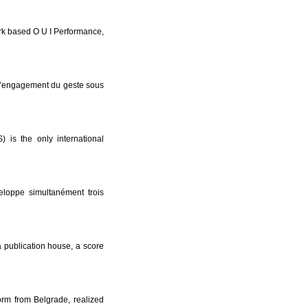
rk based O U I Performance,
t l’engagement du geste sous
) is the only international
veloppe simultanément trois
a publication house, a score
orm from Belgrade, realized