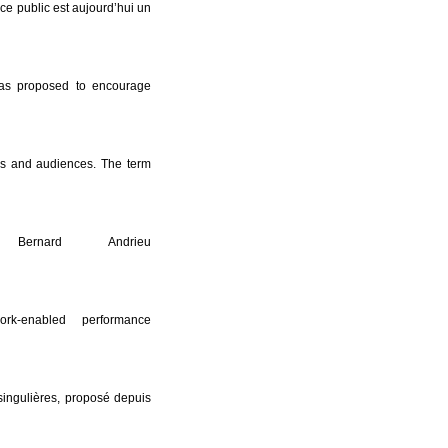
pace public est aujourd’hui un
as proposed to encourage
rs and audiences. The term
nard Andrieu
k-enabled performance
singulières, proposé depuis