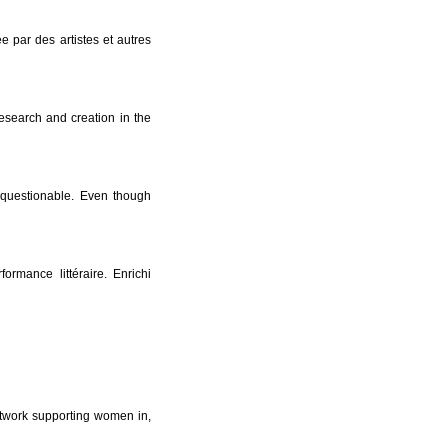
ée par des artistes et autres
 research and creation in the
nquestionable. Even though
ormance littéraire. Enrichi
work supporting women in,