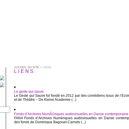
ACCUEIL DU SITE
> LIENS
LIENS
Le geste qui sauve
Le Geste qui Sauve fut fondé en 2012 par des comédiens issus de l’Ecole
et de Théâtre – De Kleine Academie (...)
Fonds d’Archives NumÃ©riques audiovisuelles en Danse contemporaine
FANA Fonds d’Archives Numériques audiovisuelles en Danse contemp
des fonds de Dominique Bagouet-Carnets (...)