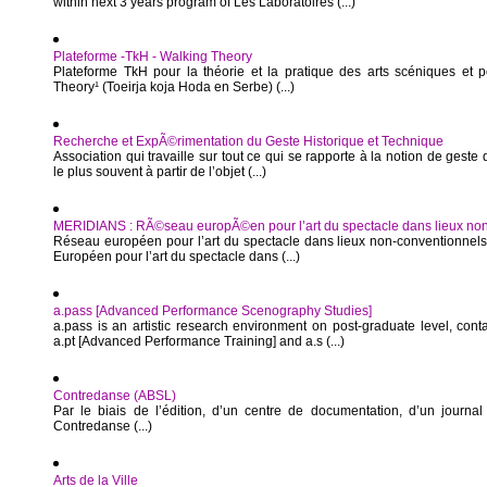
within next 3 years program of Les Laboratoires (...)
Plateforme -TkH - Walking Theory
Plateforme TkH pour la théorie et la pratique des arts scéniques et p
Theory¹ (Toeirja koja Hoda en Serbe) (...)
Recherche et ExpÃ©rimentation du Geste Historique et Technique
Association qui travaille sur tout ce qui se rapporte à la notion de geste
le plus souvent à partir de l’objet (...)
MERIDIANS : RÃ©seau europÃ©en pour l’art du spectacle dans lieux no
Réseau européen pour l’art du spectacle dans lieux non-conventionne
Européen pour l’art du spectacle dans (...)
a.pass [Advanced Performance Scenography Studies]
a.pass is an artistic research environment on post-graduate level, cont
a.pt [Advanced Performance Training] and a.s (...)
Contredanse (ABSL)
Par le biais de l’édition, d’un centre de documentation, d’un journal 
Contredanse (...)
Arts de la Ville