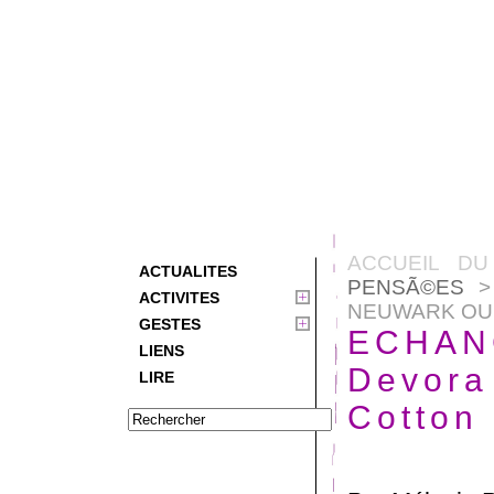
ACCUEIL DU
ACTUALITES
PENSÃ©ES
> 
ACTIVITES
NEUWARK OU 
GESTES
ECHANG
LIENS
Devora
LIRE
Cotton