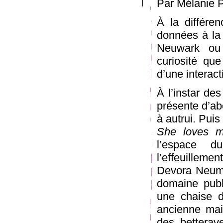
Par Mélanie P
À la différe
données à la
Neuwark ou d
curiosité que
d’une interact
À l’instar de
présente d’a
à autrui. Pui
She loves 
l’espace d
l’effeuilleme
Devora Neuma
domaine publ
une chaise d
ancienne mai
des betterave