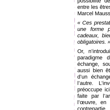
possibilité d
entre les être
Marcel Mauss,
« Ces prestat
une forme pl
cadeaux, bie
obligatoires. 
Or, n’intro
paradigme d
échange, sou
aussi bien ê
d’un échang
l’autre. L’
préoccupe ici
faite par l’
l’œuvre, en 
contreparti