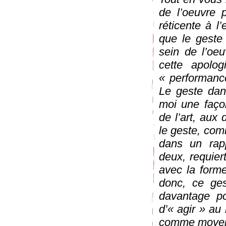
de l’oeuvre p
réticente à l’
que le geste 
sein de l’oeu
cette apolo
« performance
Le geste dan
moi une faço
de l’art, aux
le geste, com
dans un rapp
deux, requier
avec la forme
donc, ce ges
davantage po
d’« agir » au
comme moyen