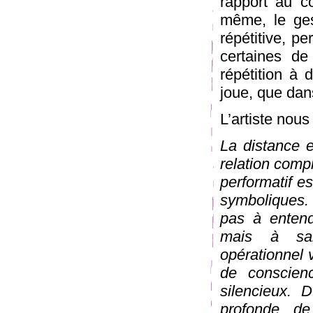
rapport au co
même, le ges
répétitive, p
certaines de
répétition à 
joue, que dan
L’artiste nous
La distance e
relation comp
performatif e
symboliques. 
pas à entend
mais à sa
opérationnel v
de conscien
silencieux. 
profonde d