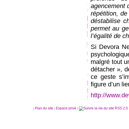
agencement qu
répétition, d
déstabilise c
permet au ges
l’égalité de c
Si Devora Ne
psychologique
malgré tout u
détacher », de
ce geste s’i
figure d’un l
http://www.d
|
Plan du site
|
Espace privé
|
RSS 2.0