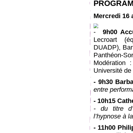
PROGRA
Mercredi 16 a
9h00 Accu
Lecroart (
DUADP), Barb
Panthéon-Sor
Modération :
Université d
- 9h30 Barb
entre perform
- 10h15 Cat
- du titre 
l’hypnose à l
- 11h00 Phil