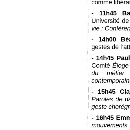
comme libérat
- 11h45 B
Université d
vie : Confére
- 14h00 Bé
gestes de l’at
- 14h45 Pau
Comté
Éloge 
du métier 
contemporain
- 15h45 Cl
Paroles de d
geste chorég
- 16h45 Em
mouvements, 