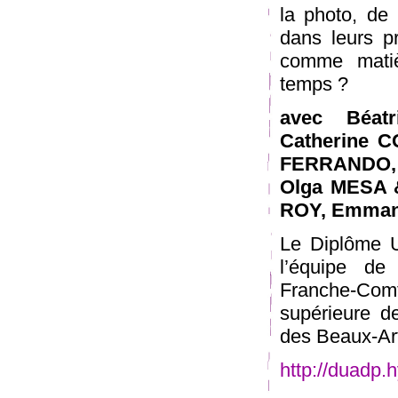
la photo, de 
dans leurs p
comme mati
temps ?
avec Béat
Catherine 
FERRANDO, B
Olga MESA &
ROY, Emmanu
Le Diplôme U
l’équipe de
Franche-Comt
supérieure de
des Beaux-Art
http://duadp.