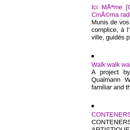
Ici MÃªme [
CinÃ©ma rad
Munis de vos 
complice, à l
ville, guidés pa
Walk walk wa
A project b
Qualmann Wa
familiar and th
CONTENERS 
CONTENE
ARTISTIQUE M