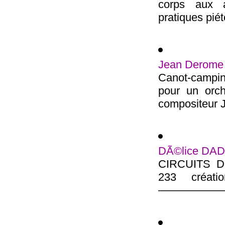
corps aux a
pratiques piét
Jean Derome 
Canot-campin
pour un orc
composi­teur 
DÃ©lice DADA
CIRCUITS D 
233 créati
——————