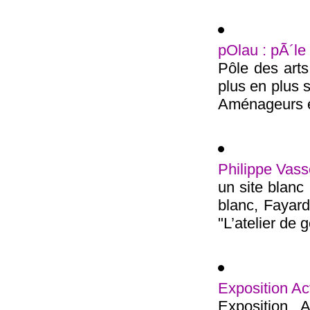
pOlau : pÃ´le
Pôle des arts
plus en plus s
Aménageurs é
Philippe Vasse
un site blanc
blanc, Fayard
"L’atelier de g
Exposition Act
Exposition A