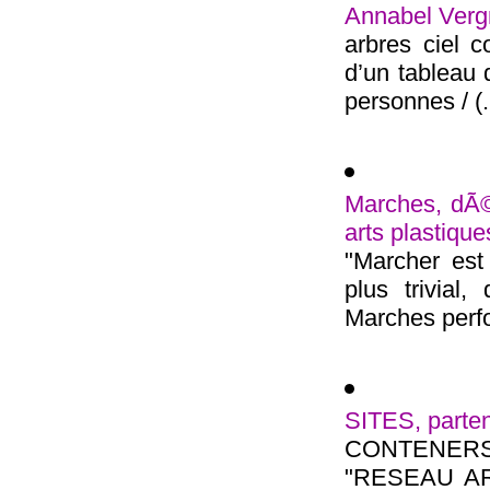
Annabel Vergn
arbres ciel c
d’un tableau 
personnes / (.
Marches, dÃ©a
arts plastiques
"Marcher est
plus trivial
Marches perfo
SITES, partena
CONTENER
"RESEAU ART