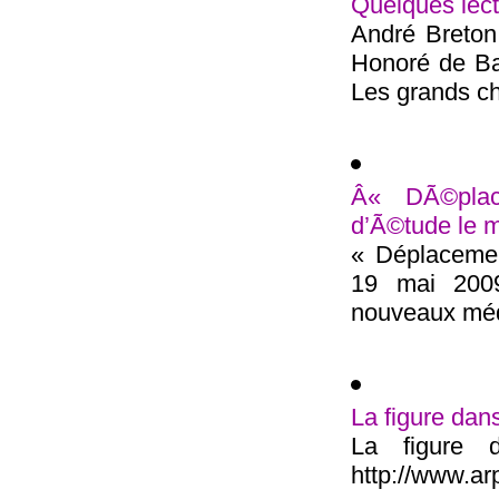
Quelques lect
André Breton,
Honoré de Ba
Les grands ch
Â« DÃ©pla
d’Ã©tude le 
« Déplacemen
19 mai 2009
nouveaux méd
La figure dan
La figure 
http://www.arp