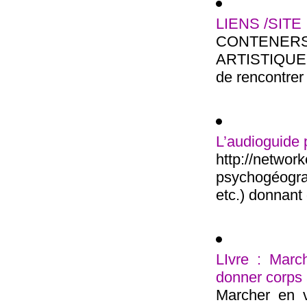
LIENS /SITE
CONTENE
ARTISTIQUE M
de rencontrer 
L’audioguide
http://net
psychogéogra
etc.) donnant 
LIvre : March
donner corps
Marcher en v