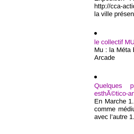
http://cca-ac
la ville présent
le collectif M
Mu : la Méta 
Arcade
Quelques pi
esthÃ©tico-ar
En Marche 1.
comme médium
avec l’autre 1