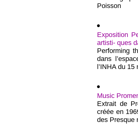
Poisson
Exposition Pe
artisti- ques
Performing th
dans l’espac
l’INHA du 15 m
Music Promen
Extrait de P
créée en 1969
des Presque ri