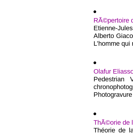
RÃ©pertoire 
Etienne-Jul
Alberto Giac
L’homme qui m
Olafur Eliass
Pedestrian 
chronophot
Photogravure 
ThÃ©orie de 
Théorie de l