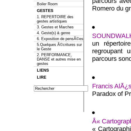
parcours avec
Boiler Room
Romero du gro
GESTES
1. REPERTOIRE des
gestes artistiques
3. Gestes et Marches
4. Geste(s) & genre
SOUNDWAL
6. Exposition de pensÃ©es
un répertoir
5.Quelques Ã©critures sur
le Geste
regroupant 
2. PERFORMANCE,
parcours sono
DANSE et autres mise en
gestes
LIENS
LIRE
Francis AlÃ¿s
Paradox of Pr
Â« Cartographi
« Cartographie