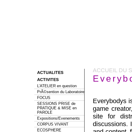
ACCUEIL DU S
ACTUALITES
Everyb
ACTIVITES
L’ATELIER en question
PrÃ©sention du Laboratoire
FOCUS
Everybodys is
SESSIONS PRISE de
game creator,
PRATIQUE & MISE en
PAROLE
site for dis
Expositions/Evenements
discussions. I
CORPUS VIVANT
ECOSPHERE
and content, 