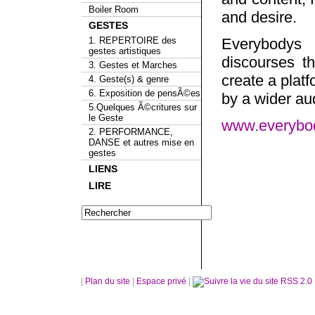
Boiler Room
and desire.
GESTES
1. REPERTOIRE des
Everybodys 
gestes artistiques
discourses th
3. Gestes et Marches
create a plat
4. Geste(s) & genre
6. Exposition de pensÃ©es
by a wider aud
5.Quelques Ã©critures sur
le Geste
www.everybod
2. PERFORMANCE,
DANSE et autres mise en
gestes
LIENS
LIRE
|
Plan du site
|
Espace privé
|
RSS 2.0