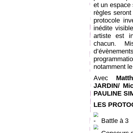
et un espace s
règles seront
protocole in
inédite visib
artiste est i
chacun. M
d’évènement
programmati
notamment le 
Avec
Mat
JARDIN/ Mi
PAULINE SI
LES PROTO
Battle à 3