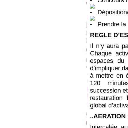
Concours d
Déposition/
Prendre la 
REGLE D’ES
Il n’y aura p
Chaque activ
espaces du l
d’impliquer d
à mettre en 
120 minute
succession et
restauration
global d’activ
..AERATION
Intercalée a