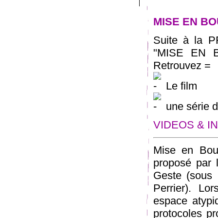
MISE EN B
Suite à la
"MISE EN B
Retrouvez =
Le film
une série d’
VIDEOS & I
Mise en Bou
proposé par 
Geste (sous 
Perrier). L
espace atypiq
protocoles pro