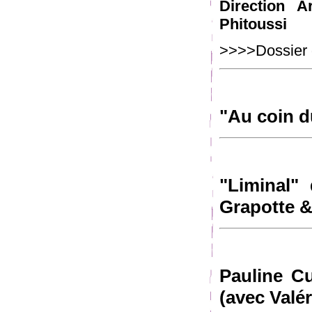
Direction A
Phitoussi
>>>>Dossier 
"Au coin d
"Liminal" 
Grapotte 
Pauline Cu
(avec Valé