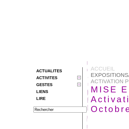
ACCUEIL
ACTUALITES
EXPOSITION
ACTIVITES
ACTIVATION P
GESTES
MISE E
LIENS
Activat
LIRE
Octobr