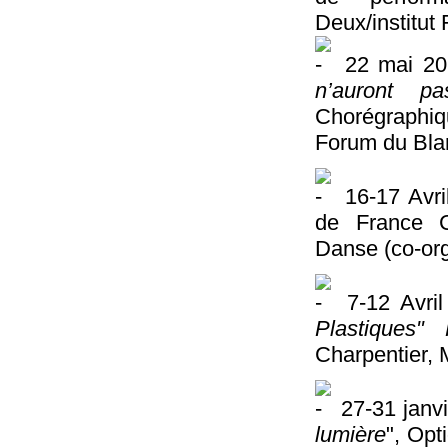
Deux/institut 
22 mai 201
n’auront pa
Chorégraphiq
Forum du Bla
16-17 Avri
de France C
Danse (co-org
7-12 Avri
Plastiques"
Charpentier, 
27-31 janv
lumière
", Opt