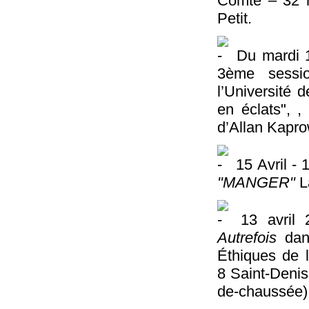
Comté – 32 
Petit.
Du mardi 17
3ème sessi
l’Université
en éclats", ,
d’Allan Kapro
15 Avril - 
"MANGER"
L
13 avril 
Autrefois
dans
Éthiques de 
8 Saint-Denis
de-chaussée)