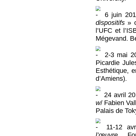
6 juin 201
dispositifs
» o
l’UFC et l’I
Mégevand. B
2-3 mai 2
Picardie Jul
Esthétique, e
d’Amiens).
24 avril 2
w
/ Fabien Val
Palais de Tok
11-12 avr
l’œuvre
. For