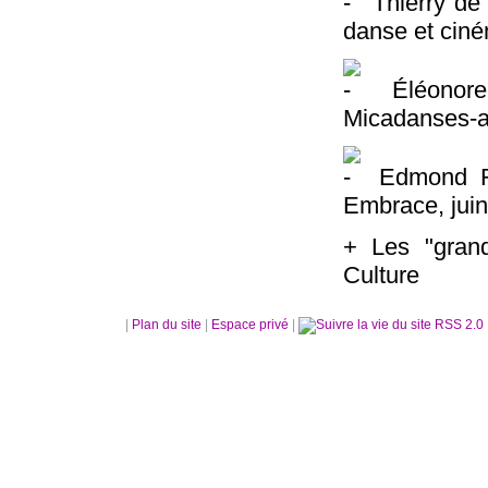
Thierry de
danse et ciné
Éléonore 
Micadanses-a
Edmond Rus
Embrace, jui
+ Les "grand
Culture
|
Plan du site
|
Espace privé
|
RSS 2.0