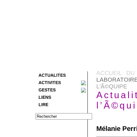
ACCUEIL DU
ACTUALITES
LABORATOIR
ACTIVITES
L’Ã©QUIPE
GESTES
Actual
LIENS
l’Ã©qu
LIRE
Mélanie Perri