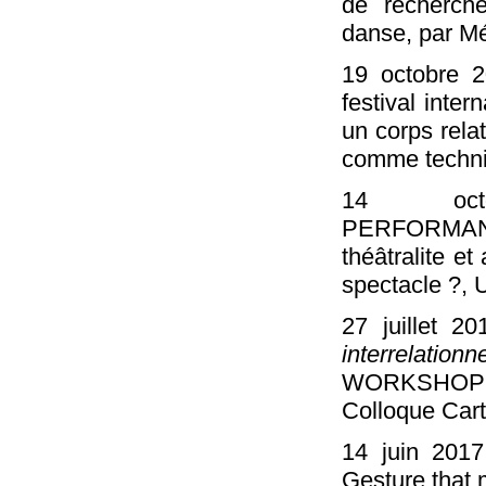
de recherch
danse, par M
19 octobre 
festival inter
un corps relat
comme techn
14 oct
PERFORMAN
théâtralite et
spectacle ?, 
27 juillet 2
interrelationn
WORKSHOP c
Colloque Carte
14 juin 2017
Gesture that 