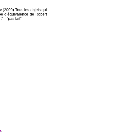
ux
.(2009) Tous les objets qui
ipe d’équivalence de Robert
" = "pas fait".
o
.