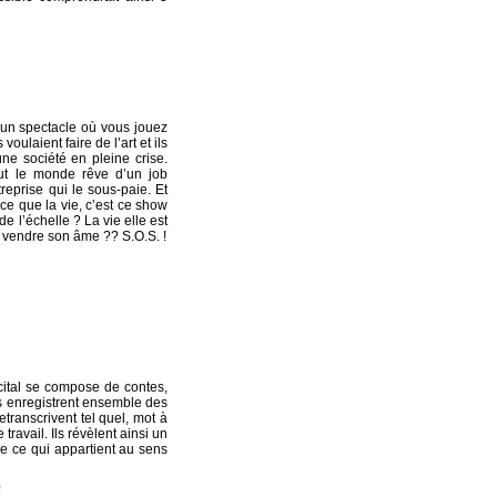
 un spectacle où vous jouez
s voulaient faire de l’art et ils
une société en pleine crise.
out le monde rêve d’un job
eprise qui le sous-paie. Et
t-ce que la vie, c’est ce show
de l’échelle ? La vie elle est
ns vendre son âme ?? S.O.S. !
cital se compose de contes,
ns enregistrent ensemble des
etranscrivent tel quel, mot à
travail. Ils révèlent ainsi un
ère ce qui appartient au sens