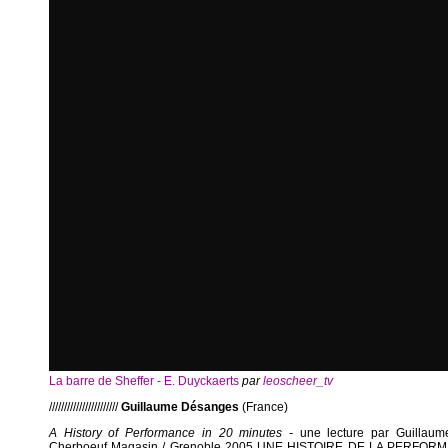
La barre de Sheffer - E. Duyckaerts
par
leoscheer_tv
///////////////////////
Guillaume Désanges
(France)
A History of Performance in 20 minutes -
une lecture par Guillaum
Cherboeuf Magasin / Grenoble 2005 UNE HISTOIRE DE LA PERFOR