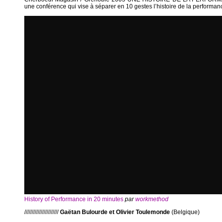
une conférence qui vise à séparer en 10 gestes l’histoire de la performan
History of Performance in 20 minutes
par
workmethod
///////////////////////
Gaëtan Bulourde et Olivier Toulemonde
(Belgique)