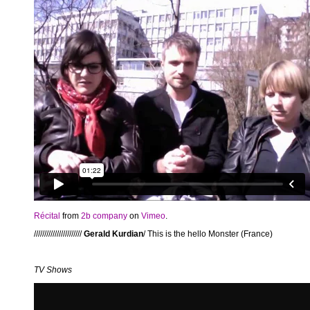
Récital
from
2b company
on
Vimeo
.
///////////////////////
Gerald Kurdian
/ This is the hello Monster (France)
TV Shows