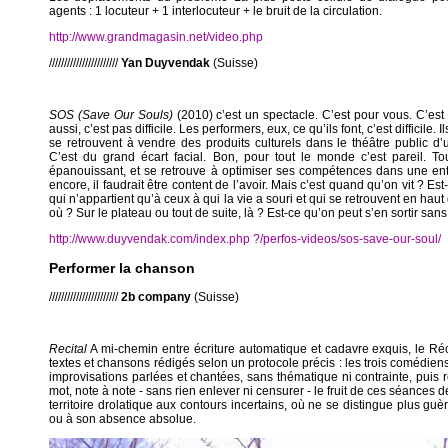
agents : 1 locuteur + 1 interlocuteur + le bruit de la circulation.
http://www.grandmagasin.net/video.php
///////////////////////
Yan Duyvendak
(Suisse)
SOS (Save Our Souls)
(2010) c’est un spectacle. C’est pour vous. C’est
aussi, c’est pas difficile. Les performers, eux, ce qu’ils font, c’est difficile. Il
se retrouvent à vendre des produits culturels dans le théâtre public d’
C’est du grand écart facial. Bon, pour tout le monde c’est pareil. T
épanouissant, et se retrouve à optimiser ses compétences dans une entr
encore, il faudrait être content de l’avoir. Mais c’est quand qu’on vit ? Es
qui n’appartient qu’à ceux à qui la vie a souri et qui se retrouvent en haut 
où ? Sur le plateau ou tout de suite, là ? Est-ce qu’on peut s’en sortir sa
http://www.duyvendak.com/index.php ?/perfos-videos/sos-save-our-soul/
Performer la chanson
///////////////////////
2b company
(Suisse)
Recital
A mi-chemin entre écriture automatique et cadavre exquis, le Ré
textes et chansons rédigés selon un protocole précis : les trois comédie
improvisations parlées et chantées, sans thématique ni contrainte, puis r
mot, note à note - sans rien enlever ni censurer - le fruit de ces séances de 
territoire drolatique aux contours incertains, où ne se distingue plus gu
ou à son absence absolue.