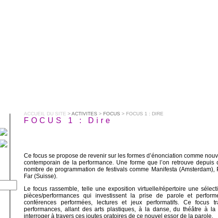
ACCUEIL DU SITE
>
ACTIVITES
>
FOCUS
> FOCUS 1 : DIRE
FOCUS 1 : Dire
Ce focus se propose de revenir sur les formes d’énonciation comme no
contemporain de la performance. Une forme que l’on retrouve depuis
nombre de programmation de festivals comme Manifesta (Amsterdam), 
Far (Suisse).
Le focus rassemble, telle une exposition virtuelle/répertoire une sélecti
pièces/performances qui investissent la prise de parole et perfor
conférences performées, lectures et jeux performatifs. Ce focus t
performances, allant des arts plastiques, à la danse, du théâtre à l
interroger à travers ces joutes oratoires de ce nouvel essor de la parole.