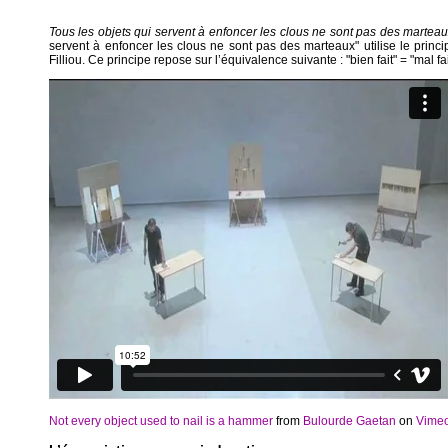
Tous les objets qui servent à enfoncer les clous ne sont pas des martea
servent à enfoncer les clous ne sont pas des marteaux" utilise le princ
Filliou. Ce principe repose sur l’équivalence suivante : "bien fait" = "mal fait
Not every object used to nail is a hammer
from
Bulourde Gaetan
on
Vime