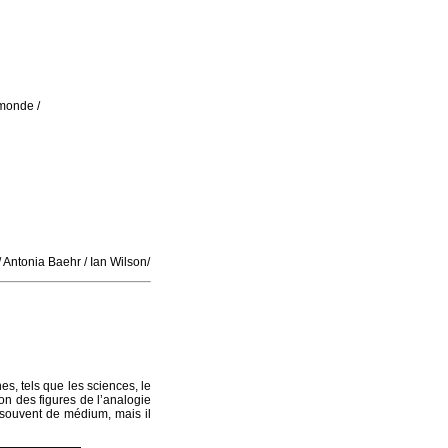
emonde /
 Antonia Baehr / Ian Wilson/
es, tels que les sciences, le
tion des figures de l’analogie
s souvent de médium, mais il