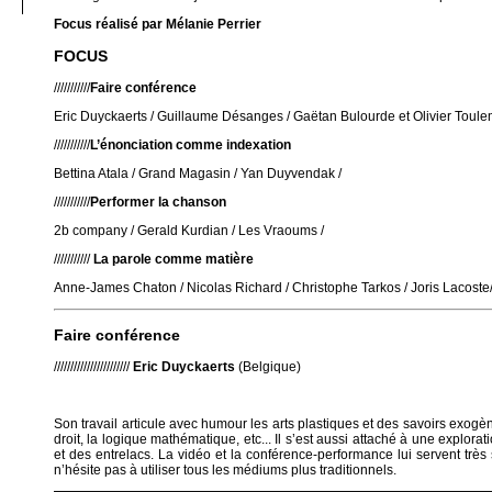
Focus réalisé par Mélanie Perrier
FOCUS
///////////
Faire conférence
Eric Duyckaerts / Guillaume Désanges / Gaëtan Bulourde et Olivier Toul
///////////
L’énonciation comme indexation
Bettina Atala / Grand Magasin / Yan Duyvendak /
///////////
Performer la chanson
2b company / Gerald Kurdian / Les Vraoums /
///////////
La parole comme matière
Anne-James Chaton / Nicolas Richard / Christophe Tarkos / Joris Lacoste/
Faire conférence
///////////////////////
Eric Duyckaerts
(Belgique)
Son travail articule avec humour les arts plastiques et des savoirs exogèn
droit, la logique mathématique, etc... Il s’est aussi attaché à une explora
et des entrelacs. La vidéo et la conférence-performance lui servent trè
n’hésite pas à utiliser tous les médiums plus traditionnels.