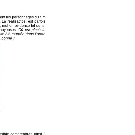
ent les personnages du film
La réalisatrice, est parfois
 met en évidence tel ou tel
nnuyeuses.
Où est placé le
le été tournée dans l’ordre
a bonne ?
sible comprendrait ainsi 3