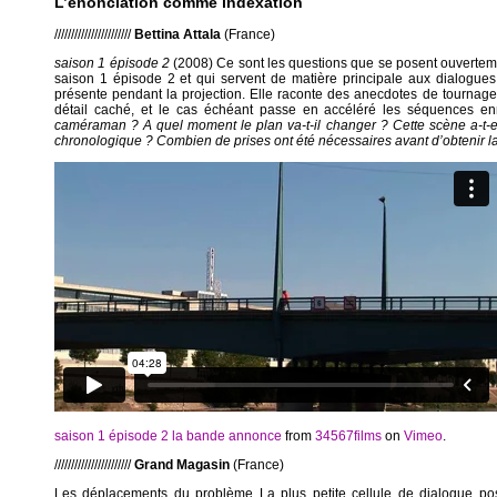
L’énonciation comme indexation
///////////////////////
Bettina Attala
(France)
saison 1 épisode 2
(2008) Ce sont les questions que se posent ouvertem
saison 1 épisode 2 et qui servent de matière principale aux dialogues. 
présente pendant la projection. Elle raconte des anecdotes de tournage,
détail caché, et le cas échéant passe en accéléré les séquences e
caméraman ? A quel moment le plan va-t-il changer ? Cette scène a-t-el
chronologique ? Combien de prises ont été nécessaires avant d’obtenir l
saison 1 épisode 2 la bande annonce
from
34567films
on
Vimeo
.
///////////////////////
Grand Magasin
(France)
Les déplacements du problème La plus petite cellule de dialogue pos