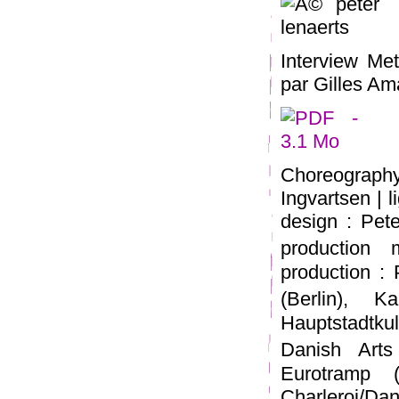
Interview Met
par Gilles Ama
Choreography 
Ingvartsen | l
design : Pete
production
production :
(Berlin), 
Hauptstadtkul
Danish Art
Eurotramp (
Charleroi/