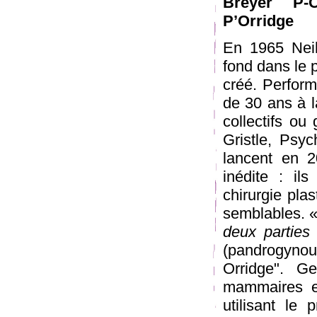
Breyer P-
P’Orridge
En 1965 Neil,
fond dans le 
créé. Perform
de 30 ans à l
collectifs o
Gristle, Psy
lancent en 2
inédite : il
chirurgie pla
semblables. 
deux parties
(pandrogynou
Orridge". G
mammaires e
utilisant le