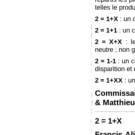
telles le produ
2 = 1+X
: un 
2 = 1+1
: un c
2 = X+X
: l
neutre ; non 
2 = 1-1
: un c
disparition e
2 = 1+XX
: un
Commissair
& Matthieu
2 = 1+X
Francis Al