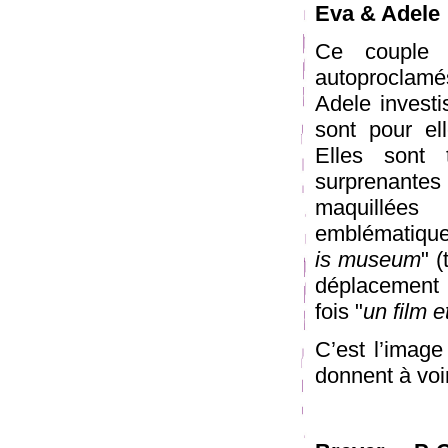
Eva & Adele
Ce couple
autoproclam
Adele investi
sont pour el
Elles sont 
surprenante
maquillée
emblématique
is museum
" 
déplacement et
fois "
un film e
C’est l’image
donnent à voir