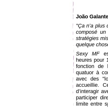
João Galante
"Ça n’a plus
composé un s
stratégies mis
quelque chos
Sexy MF
est
heures pour 
fonction de 
quatuor à cor
avec des "lo
accueillie. C
d’interagir a
participer di
limite entre s