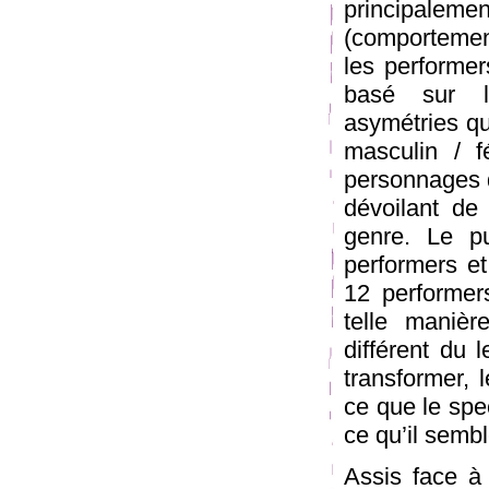
principaleme
(comportement
les performers
basé sur l’
asymétries qui
masculin / f
personnages d
dévoilant de
genre. Le pu
performers et 
12 performer
telle manièr
différent du 
transformer, l
ce que le spec
ce qu’il semble
Assis face à 