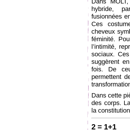
Dans MOLT, 
hybride, pa
fusionnées en
Ces costum
cheveux symbo
féminité. Pou
l’intimité, r
sociaux. Ces
suggèrent en
fois. De ceu
permettent de
transformation
Dans cette piè
des corps. La
la constitutio
2 = 1+1