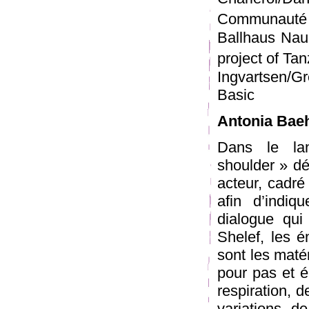
Communauté
Ballhaus Nau
project of Ta
Ingvartsen/Gr
Basic
Antonia Baeh
Dans le la
shoulder » dé
acteur, cadré
afin d’indiq
dialogue qui
Shelef, les é
sont les maté
pour pas et é
respiration, 
variations de