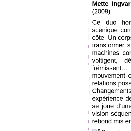
Mette Ingvar
(2009)
Ce duo homm
scènique com
côte. Un corp
transformer 
machines corp
voltigent, dé
frémissent…
mouvement et 
relations pos
Changements
expérience de
se joue d’une
vision séquen
rebond mis en