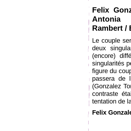
Felix Gonz
Antonia 
Rambert /
Le couple se
deux singular
(encore) dif
singularités p
figure du coup
passera de l
(Gonzalez Tor
contraste ét
tentation de l
Felix Gonzal