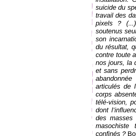
suicide du spe
travail des d
pixels ? (..
soutenus seul
son incarnati
du résultat, q
contre toute a
nos jours, la
et sans perdr
abandonnée 
articulés de
corps absenté
télé-vision, 
dont l’influe
des masses à
masochiste 
confinés ?
Bor