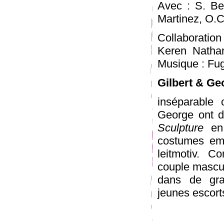
Avec : S. Ber
Martinez, O.C
Collaboratio
Keren Nathan
Musique : Fug
Gilbert & Ge
inséparable 
George ont d
Sculpture
en 
costumes emb
leitmotiv. C
couple masculi
dans de gra
jeunes escort