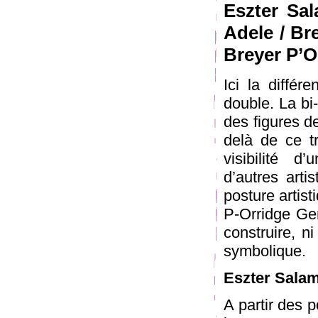
Eszter Sa
Adele / Br
Breyer P’O
Ici la différ
double. La bi
des figures d
delà de ce tr
visibilité 
d’autres arti
posture artis
P-Orridge Gen
construire, n
symbolique.
Eszter Sala
A partir des 