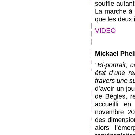
souffle autant
La marche à t
que les deux 
VIDEO
Mickael Phel
"Bi-portrait, 
état d’une re
travers une su
d’avoir un jou
de Bègles, r
accueilli e
novembre 200
des dimensions
alors l’éme