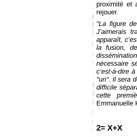
proximité et
rejouer.
"La figure d
J’aimerais tr
apparaît, c’es
la fusion, d
disséminati
nécessaire s
c’est-à-dire à
"un". Il sera
difficile sépa
cette premi
Emmanuelle 
2= X+X