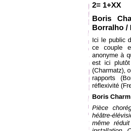
2= 1+XX
Boris Ch
Borralho /
Ici le public
ce couple e
anonyme à qui
est ici plut
(Charmatz), où
rapports (Bo
réflexivité (F
Boris Charm
Pièce choré
héâtre-élévis
même réduit
installation.