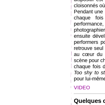
cloisonnés où
Pendant une d
chaque fois
performance,
photographie
ensuite déve
performers po
retrouve seul 
au cœur du t
scène pour c
chaque fois d
Too shy to st
pour lui-mêm
VIDEO
Quelques c