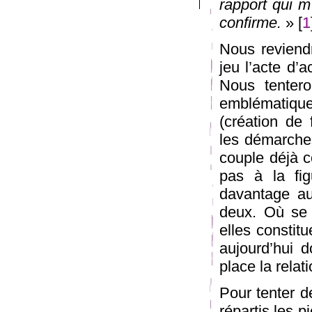
rapport qui m’
confirme.
» [
1
Nous reviend
jeu l’acte d’a
Nous tenter
emblématique
(création de 
les démarche
couple déjà 
pas à la fi
davantage au
deux. Où se 
elles constitu
aujourd’hui 
place la relat
Pour tenter d
répartis les 