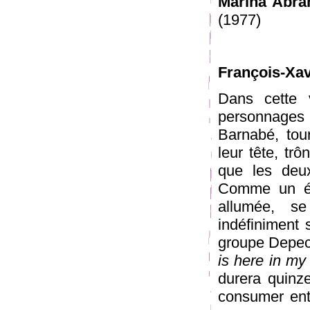
Marina Abra
(1977)
François-Xav
Dans cette 
personnages
Barnabé, tou
leur tête, tr
que les deu
Comme un éc
allumée, s
indéfiniment
groupe Depec
is here in my
durera quinz
consumer ent