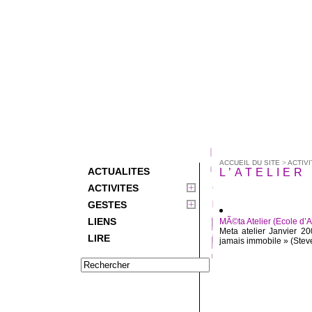
ACCUEIL DU SITE
>
ACTIVI
ACTUALITES
L’ATELIER 
ACTIVITES
GESTES
LIENS
MÃ©ta Atelier (Ecole d’A
Meta atelier Janvier 2
LIRE
jamais immobile » (Steve 