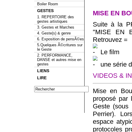
Boiler Room
GESTES
MISE EN B
1. REPERTOIRE des
gestes artistiques
Suite à la
3. Gestes et Marches
"MISE EN B
4. Geste(s) & genre
Retrouvez =
6. Exposition de pensÃ©es
5.Quelques Ã©critures sur
le Geste
Le film
2. PERFORMANCE,
DANSE et autres mise en
une série d’
gestes
LIENS
VIDEOS & I
LIRE
Mise en Bou
proposé par 
Geste (sous 
Perrier). L
espace atypiq
protocoles pro