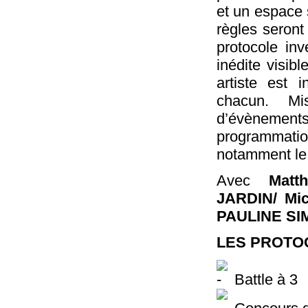
et un espace s
règles seront
protocole in
inédite visib
artiste est i
chacun. M
d’évènement
programmati
notamment le 
Avec
Mat
JARDIN/ Mi
PAULINE SI
LES PROTO
Battle à 3