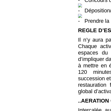
Concours d
Déposition/
Prendre la 
REGLE D’ES
Il n’y aura p
Chaque activ
espaces du l
d’impliquer d
à mettre en 
120 minute
succession et
restauration
global d’activ
..AERATION
Intercalée a