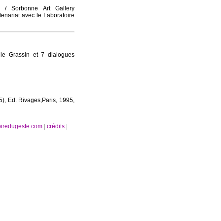
c / Sorbonne Art Gallery
nariat avec le Laboratoire
e Grassin et 7 dialogues
5), Ed. Rivages,Paris, 1995,
oiredugeste.com
|
crédits
|