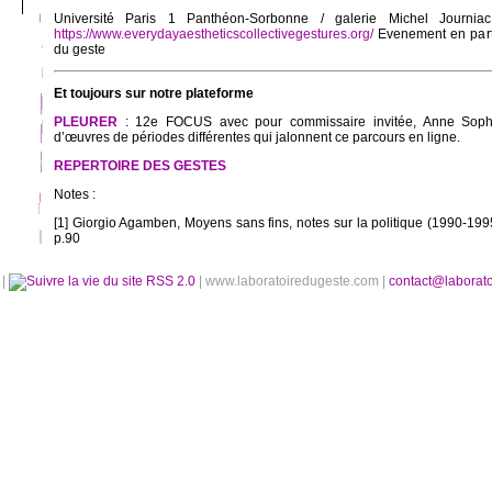
Université Paris 1 Panthéon-Sorbonne / galerie Michel Journia
https://www.everydayaestheticscollectivegestures.org/
Evenement en parte
du geste
Et toujours sur notre plateforme
PLEURER
: 12e FOCUS avec pour commissaire invitée, Anne Sophi
d’œuvres de périodes différentes qui jalonnent ce parcours en ligne.
REPERTOIRE DES GESTES
Notes :
[1] Giorgio Agamben, Moyens sans fins, notes sur la politique (1990-199
p.90
é
|
RSS 2.0
| www.laboratoiredugeste.com |
contact@laborat