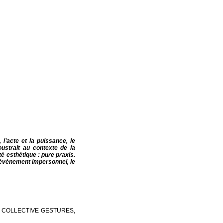
 l’acte et la puissance, le
soustrait au contexte de la
té esthétique : pure praxis.
i événement impersonnel, le
 & COLLECTIVE GESTURES,