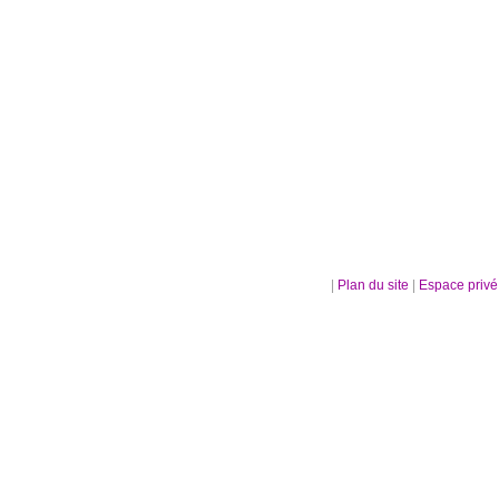
|
Plan du site
|
Espace priv