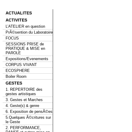
ACTUALITES
ACTIVITES
L’ATELIER en question
PrÃ©sention du Laboratoire
FOCUS
SESSIONS PRISE de
PRATIQUE & MISE en
PAROLE
Expositions/Evenements
CORPUS VIVANT
ECOSPHERE
Boiler Room
GESTES
1. REPERTOIRE des
gestes artistiques
3. Gestes et Marches
4. Geste(s) & genre
6. Exposition de pensÃ©es
5.Quelques Ã©critures sur
le Geste
2. PERFORMANCE,