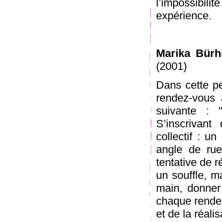
l’impossibili
expérience.
Marika Bür
(2001)
Dans cette p
rendez-vous à
suivante : "
S’inscrivan
collectif : un
angle de rue
tentative de r
un souffle, m
main, donner 
chaque rende
et de la réali