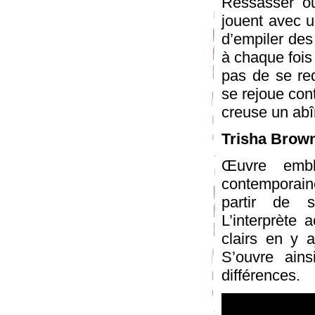
Ressasser ou
jouent avec un
d’empiler des 
à chaque fois 
pas de se red
se rejoue con
creuse un abî
Trisha Brow
Œuvre embl
contemporaine
partir de s
L’interprète
clairs en y 
S’ouvre ains
différences.