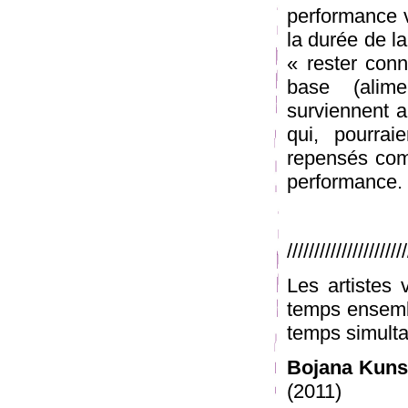
performance vi
la durée de la
« rester conn
base (alimen
surviennent a
qui, pourrai
repensés com
performance.
/////////////////////
Les artistes v
temps ensembl
temps simult
Bojana Kunst
(2011)