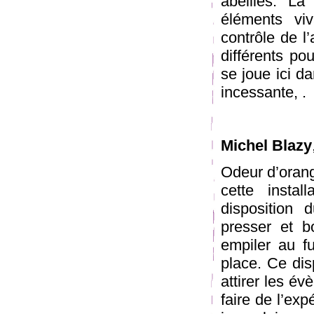
abeilles. La
éléments vi
contrôle de l
différents p
se joue ici d
incessante, .
Michel Blazy
Odeur d’oran
cette instal
disposition 
presser et b
empiler au f
place. Ce dis
attirer les év
faire de l’exp