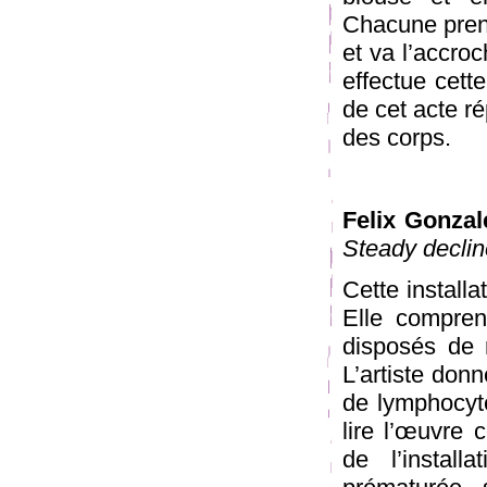
Chacune prend
et va l’accro
effectue cett
de cet acte r
des corps.
Felix Gonzal
Steady declin
Cette installa
Elle compren
disposés de 
L’artiste don
de lymphocyte
lire l’œuvre 
de l’instal