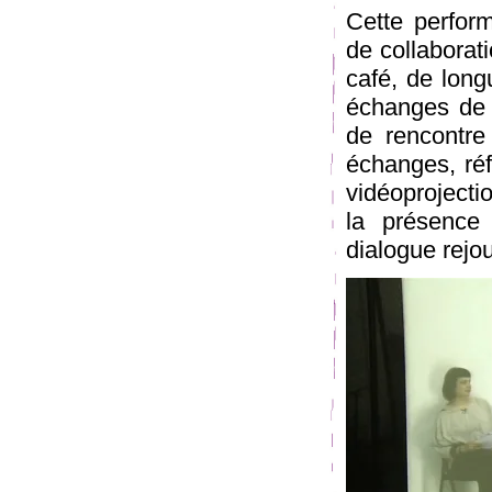
Cette perform
de collaborat
café, de lon
échanges de c
de rencontre
échanges, réfl
vidéoprojectio
la présence
dialogue rejo