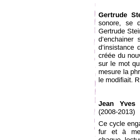
Gertrude St
sonore, se dé
Gertrude Stei
d’enchainer s
d’insistance 
créée du nouv
sur le mot qu
mesure la phr
le modifiait.
Jean Yves 
(2008-2013)
Ce cycle enga
fur et à me
chaque lectur