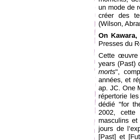
un mode de r
créer des tem
(Wilson, Abra
On Kawara,
Presses du R
Cette œuvre 
years (Past) 
morts
", com
années, et ré
ap. JC. One M
répertorie l
dédié "for t
2002, cette
masculins et
jours de l’ex
[Past] et [F