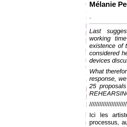
Mélanie Pe
.
Last sugge
working tim
existence of t
considered her
devices discu
What therefor
response, we 
25 proposa
REHEARSING
/////////////////////
Ici les arti
processus, au