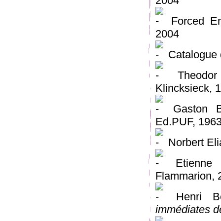
2004
Forced En
2004
Catalogue
Theodo
Klincksieck, 
Gaston B
Ed.PUF, 196
Norbert El
Etienne 
Flammarion, 
Henri B
immédiates d