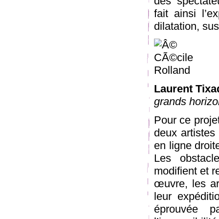
des spectate
fait ainsi l’
dilatation, su
Laurent Tix
grands horizo
Pour ce proje
deux artistes
en ligne droi
Les obstacle
modifient et r
œuvre, les ar
leur expédit
éprouvée p