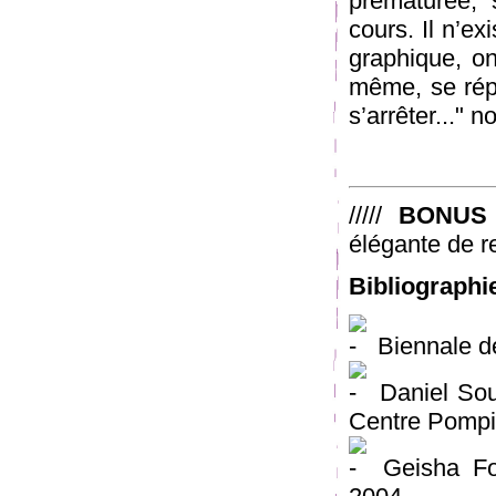
prématurée, 
cours. Il n’e
graphique, on
même, se répè
s’arrêter..." 
/////
BONUS
élégante de r
Bibliographi
Biennale d
Daniel Sou
Centre Pompi
Geisha Fo