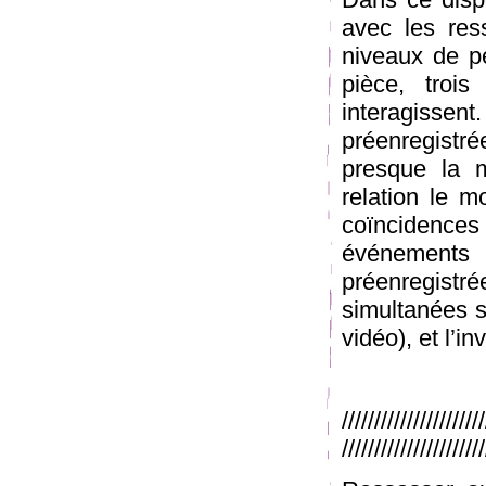
avec les res
niveaux de pe
pièce, troi
interagissen
préenregistrée
presque la m
relation le 
coïncidence
événement
préenregistré
simultanées so
vidéo), et l’in
//////////////////
//////////////////////