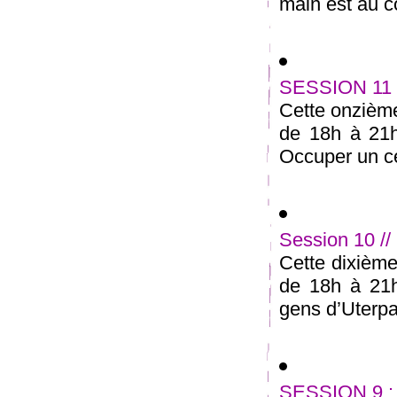
main est au cœ
SESSION 11 
Cette onzième
de 18h à 21
Occuper un ce
Session 10 //
Cette dixième
de 18h à 21h
gens d’Uterpan
SESSION 9 : A