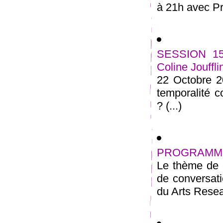
à 21h avec P
SESSION 15
Coline Jouffli
22 Octobre 
temporalité c
? (...)
PROGRAMME
Le thème de c
de conversat
du Arts Resea