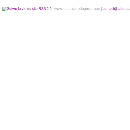
é
|
RSS 2.0
| www.laboratoiredugeste.com |
contact@laborat