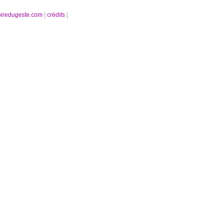
oiredugeste.com
|
crédits
|