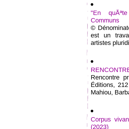
"En quÃªte
Communs
© Dénominat
est un trava
artistes plurid
RENCONTRE 23
Rencontre pr
Éditions, 21
Mahiou, Barbar
Corpus vivan
(2023)