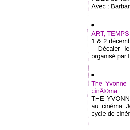
Avec : Barbara
ART, TEMPS 
1 & 2 déce
- Décaler le
organisé par l
The Yvonne R
cinÃ©ma
THE YVONNE
au cinéma J
cycle de ciné