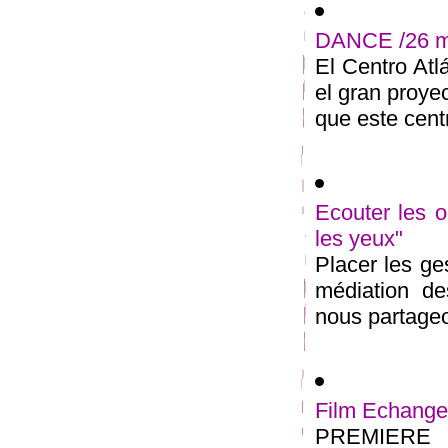
DANCE /26 ma
El Centro At
el gran proyec
que este centr
Ecouter les 
les yeux"
Placer les g
médiation de
nous partageo
Film Echanger
PREMIERE d