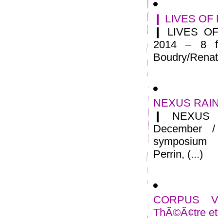
❙ LIVES OF 
❙ LIVES OF
2014 – 8 f
Boudry/Renate
NEXUS RAINE
❙ NEXUS 
December /
symposium 
Perrin, (...)
CORPUS VI
ThÃ©Ã¢tre et