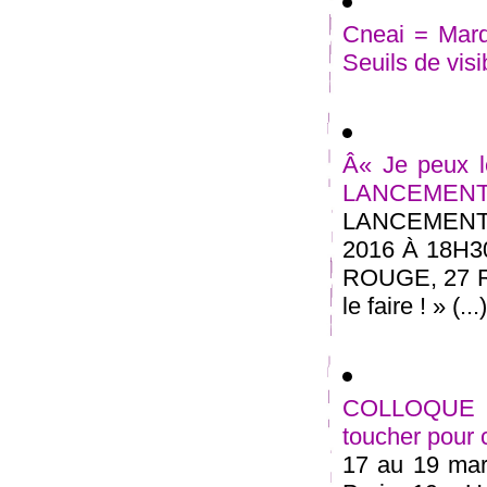
Cneai = Mard
Seuils de visi
Â« Je peux le
LANCEMEN
LANCEMENT
2016 À 18H
ROUGE, 27 
le faire ! » (...)
COLLOQUE in
toucher pour
17 au 19 mars