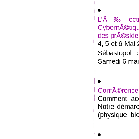
L’Ã‰lectio
CybernÃ©tiqu
des prÃ©siden
4, 5 et 6 Mai
Sébastopol 
Samedi 6 mai 
ConfÃ©rence
Comment acc
Notre démarc
(physique, bio