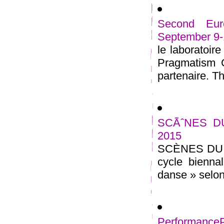
Second Eur
September 9-
le laboratoir
Pragmatism C
partenaire. Th
SCÃˆNES DU
2015
SCÈNES DU G
cycle bienna
danse » selon
Performance