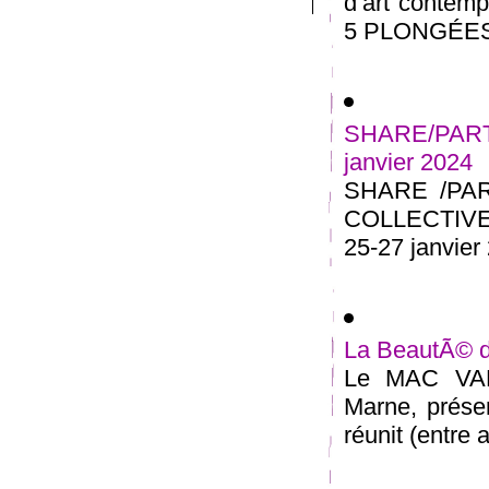
d’art contem
5 PLONGÉES 
SHARE/PARTA
janvier 2024
SHARE /PA
COLLECTIVE 
25-27 janvier 
La BeautÃ© d
Le MAC VAL 
Marne, présen
réunit (entre a