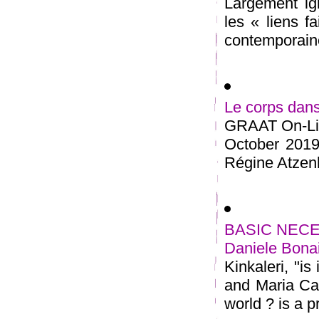
Largement ign
les « liens f
contemporaine
Le corps dans
GRAAT On-Lin
October 2019
Régine Atzenho
BASIC NECESSI
Daniele Bonai
Kinkaleri, "is
and Maria Cat
world ? is a pr