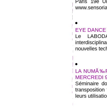
Paris 19e U
www.sensoriali
EYE DANCE (la
Le LABODA
interdiscipli
nouvelles tec
LA NUMÃ‰R
MERCREDI 9
Séminaire d
transposition
leurs utilisat