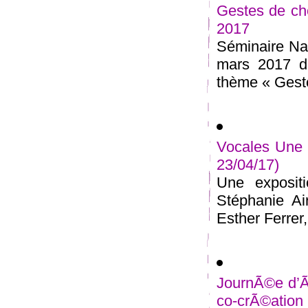
Gestes de ch
2017
Séminaire Nat
mars 2017 de
thème « Geste
Vocales Une 
23/04/17)
Une exposit
Stéphanie Ai
Esther Ferrer, 
JournÃ©e d’Ã©
co-crÃ©ation