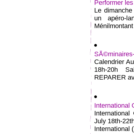
Performer les
Le dimanche 2
un apéro-l
Ménilmontant 
SÃ©minaires
Calendrier Au
18h-20h S
REPARER avec
International
Internationa
July 18th-22t
International (.