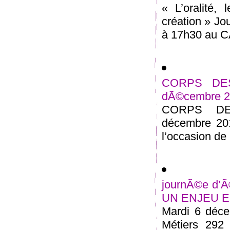
« L’oralité,
création » Jo
à 17h30 au CA
CORPS DESS
dÃ©cembre 
CORPS DES
décembre 201
l’occasion de 
journÃ©e d
UN ENJEU E
Mardi 6 déce
Métiers 292 