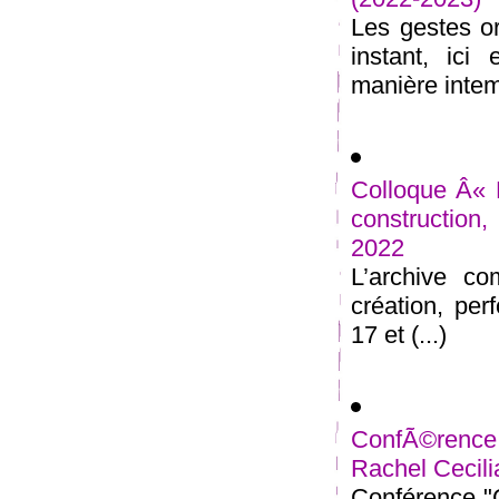
Les gestes o
instant, ici
manière intemp
Colloque Â« 
construction
2022
L’archive co
création, pe
17 et (...)
ConfÃ©rence
Rachel Cecili
Conférence "