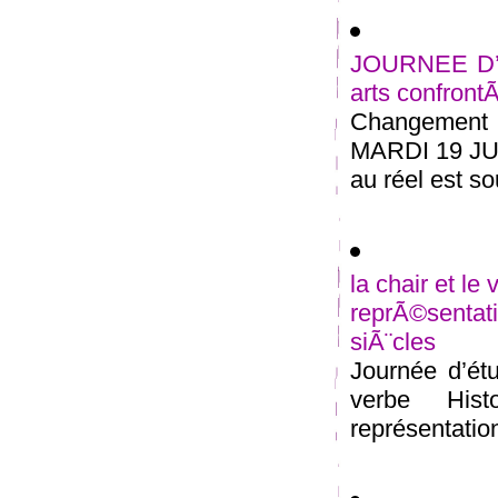
JOURNEE D’Ã
arts confront
Changement d
MARDI 19 JUI
au réel est so
la chair et le
reprÃ©senta
siÃ¨cles
Journée d’ét
verbe Hist
représentation