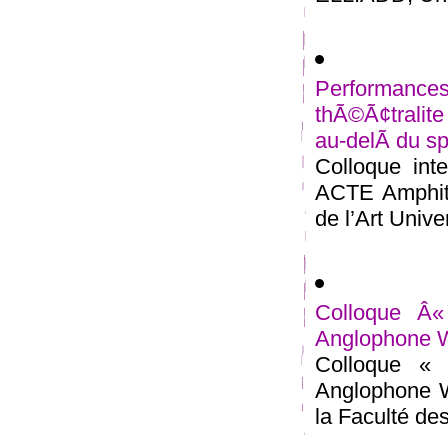
Performan
thÃ©Ã¢tralit
au-delÃ du sp
Colloque inte
ACTE Amphith
de l’Art Univer
Colloque Â«
Anglophone W
Colloque « 
Anglophone W
la Faculté des