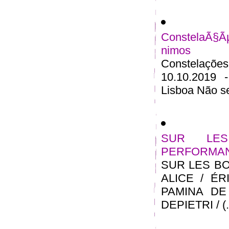
ConstelaÃ§Ã
nimos
Constelações
10.10.2019 
Lisboa Não se
SUR LE
PERFORMA
SUR LES B
ALICE / ÉR
PAMINA DE
DEPIETRI / (..