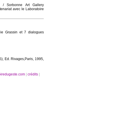
c / Sorbonne Art Gallery
nariat avec le Laboratoire
e Grassin et 7 dialogues
5), Ed. Rivages,Paris, 1995,
oiredugeste.com
|
crédits
|