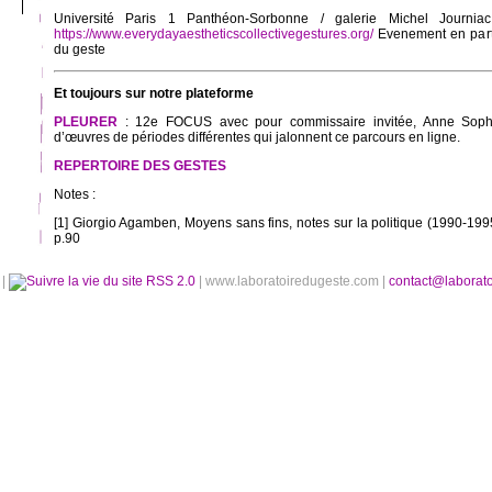
Université Paris 1 Panthéon-Sorbonne / galerie Michel Journia
https://www.everydayaestheticscollectivegestures.org/
Evenement en parte
du geste
Et toujours sur notre plateforme
PLEURER
: 12e FOCUS avec pour commissaire invitée, Anne Sophi
d’œuvres de périodes différentes qui jalonnent ce parcours en ligne.
REPERTOIRE DES GESTES
Notes :
[1] Giorgio Agamben, Moyens sans fins, notes sur la politique (1990-199
p.90
é
|
RSS 2.0
| www.laboratoiredugeste.com |
contact@laborat