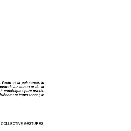
 l’acte et la puissance, le
soustrait au contexte de la
té esthétique : pure praxis.
i événement impersonnel, le
 & COLLECTIVE GESTURES,