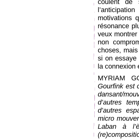
coulent de s
l’anticipatio
motivations q
résonance plu
veux montrer 
non comprom
choses, mais
si on essaye
la connexion e
MYRIAM G
Gourfink est 
dansant/mouv
d’autres tem
d’autres esp
micro mouveme
Laban à l’è
(re)composit