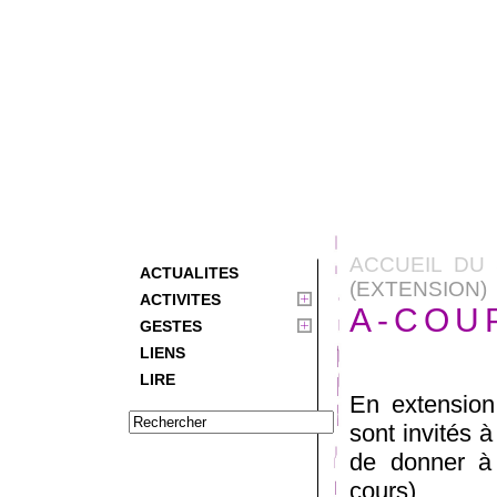
ACCUEIL DU 
ACTUALITES
(EXTENSION)
ACTIVITES
A-COUP
GESTES
LIENS
LIRE
En extensio
sont invités à
de donner à v
cours)