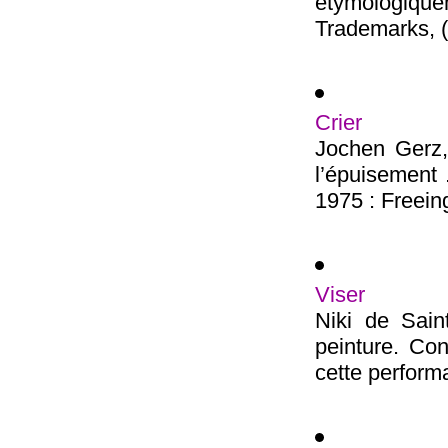
étymologiqu
Trademarks, (
Crier
Jochen Gerz,«
l’épuisement
1975 : Freeing
Viser
Niki de Sain
peinture. Conc
cette performa