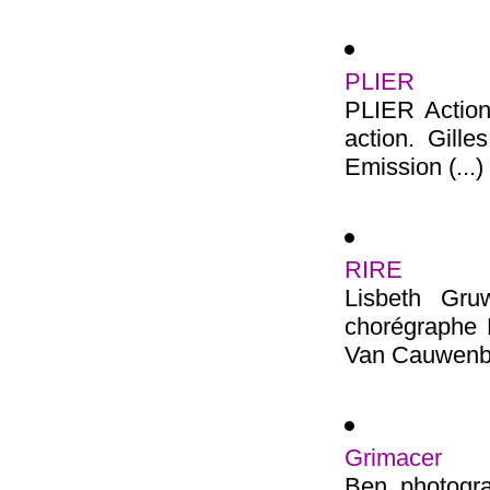
PLIER
PLIER Action 
action. Gille
Emission (...)
RIRE
Lisbeth Gr
chorégraphe 
Van Cauwenber
Grimacer
Ben, photogr