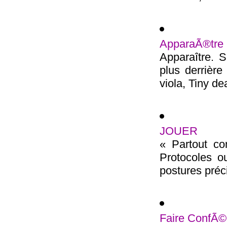
ApparaÃ®tre
Apparaître. S
plus derrière
viola, Tiny dea
JOUER
« Partout co
Protocoles ou
postures précis
Faire ConfÃ©r