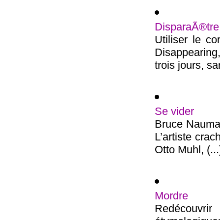
DisparaÃ®tre
Utiliser le c
Disappearing
trois jours, sa
Se vider
Bruce Nauman,
L’artiste cra
Otto Muhl, (...
Mordre
Redécouvrir