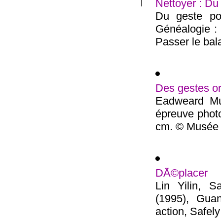
Nettoyer : Du
Du geste pol
Généalogie :
Passer le bala
Des gestes or
Eadweard Mu
épreuve photo
cm. © Musée 
DÃ©placer
Lin Yilin, 
(1995), Guan
action, Safely