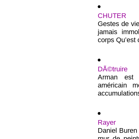
CHUTER
Gestes de vie
jamais immo
corps Qu’est c
DÃ©truire
Arman est u
américain m
accumulations 
Rayer
Daniel Buren 
mur de peint