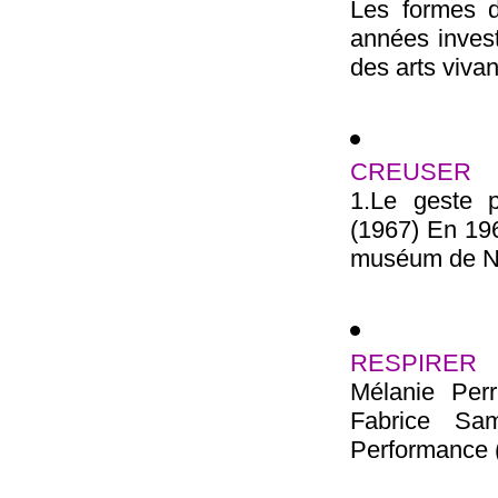
Les formes d
années invest
des arts vivant
CREUSER
1.Le geste 
(1967) En 196
muséum de New
RESPIRER
Mélanie Perr
Fabrice Sa
Performance (