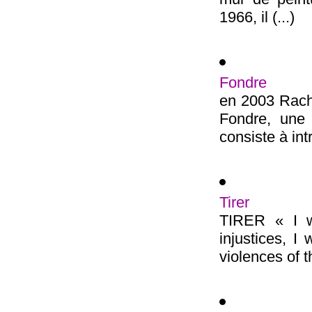
1966, il (...)
Fondre
en 2003 Rache
Fondre, une 
consiste à int
Tirer
TIRER « I wa
injustices, I
violences of th