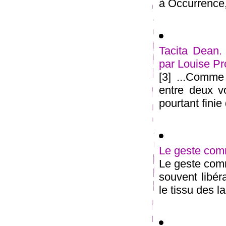
à Occurrence, 
Tacita Dean. 
par Louise P
[3] ...Comme
entre deux vo
pourtant finie 
Le geste com
Le geste comm
souvent libér
le tissu des l