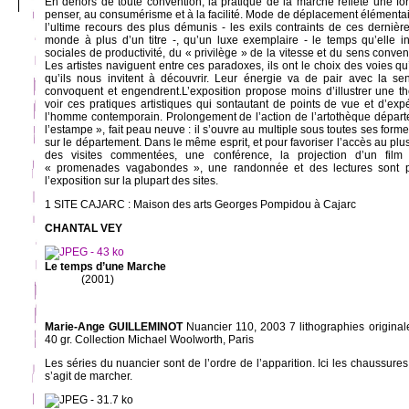
En dehors de toute convention, la pratique de la marche reflète une fo
penser, au consumérisme et à la facilité. Mode de déplacement élémentair
l’ultime recours des plus démunis - les exils contraints de ces derniè
monde à plus d’un titre -, qu’un luxe exemplaire - le temps qu’elle i
sociales de productivité, du « privilège » de la vitesse et du sens conve
Les artistes naviguent entre ces paradoxes, ils ont le choix des voies qu’i
qu’ils nous invitent à découvrir. Leur énergie va de pair avec la sensib
convoquent et engendrent.L’exposition propose moins d’illustrer une 
voir ces pratiques artistiques qui sontautant de points de vue et d’exp
l’homme contemporain. Prolongement de l’action de l’artothèque départ
l’estampe », fait peau neuve : il s’ouvre au multiple sous toutes ses form
sur le département. Dans le même esprit, et pour favoriser l’accès au plu
des visites commentées, une conférence, la projection d’un fi
« promenades vagabondes », une randonnée et des lectures sont p
l’exposition sur la plupart des sites.
1 SITE CAJARC : Maison des arts Georges Pompidou à Cajarc
CHANTAL VEY
Le temps d’une Marche
(2001)
Marie-Ange GUILLEMINOT
Nuancier 110, 2003 7 lithographies origina
40 gr. Collection Michael Woolworth, Paris
Les séries du nuancier sont de l’ordre de l’apparition. Ici les chaussures
s’agit de marcher.