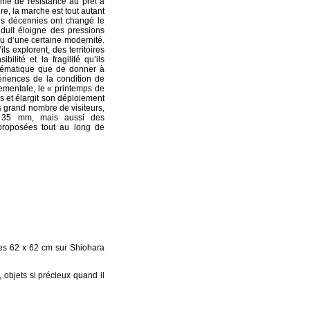
rme de résistance au prêt à
e, la marche est tout autant
res décennies ont changé le
nduit éloigne des pressions
nu d’une certaine modernité.
ls explorent, des territoires
ilité et la fragilité qu’ils
thématique que de donner à
ériences de la condition de
ementale, le « printemps de
es et élargit son déploiement
s grand nombre de visiteurs,
lm 35 mm, mais aussi des
roposées tout au long de
les 62 x 62 cm sur Shiohara
, objets si précieux quand il