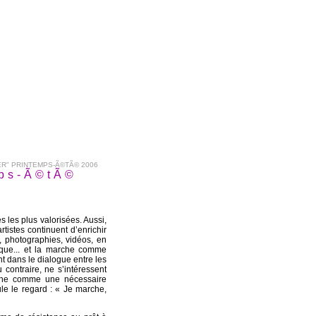
R" PRINTEMPS-Ã©TÃ© 2006
ps-Ã©tÃ©
les plus valorisées. Aussi,
rtistes continuent d’enrichir
, photographies, vidéos, en
tique... et la marche comme
ent dans le dialogue entre les
 contraire, ne s’intéressent
arche comme une nécessaire
le le regard : « Je marche,