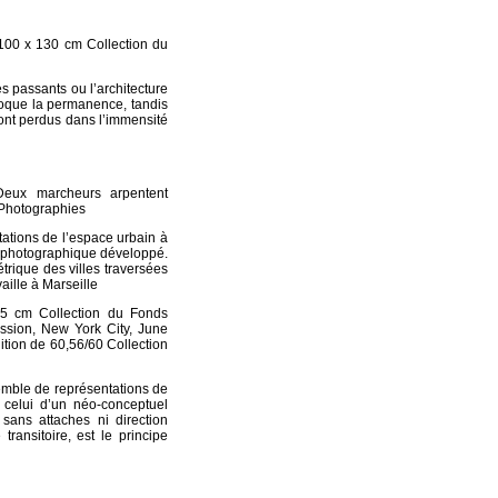
100 x 130 cm Collection du
s passants ou l’architecture
évoque la permanence, tandis
sont perdus dans l’immensité
Deux marcheurs arpentent
 Photographies
ations de l’espace urbain à
s photographique développé.
rique des villes traversées
aille à Marseille
,5 cm Collection du Fonds
sion, New York City, June
ition de 60,56/60 Collection
emble de représentations de
s celui d’un néo-conceptuel
ans attaches ni direction
 transitoire, est le principe