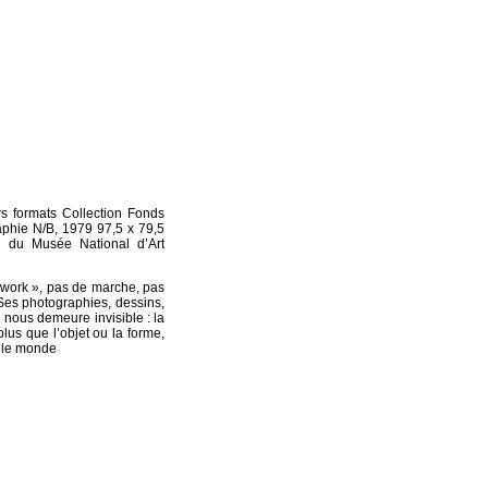
s formats Collection Fonds
aphie N/B, 1979 97,5 x 79,5
 du Musée National d’Art
 work », pas de marche, pas
. Ses photographies, dessins,
 nous demeure invisible : la
lus que l’objet ou la forme,
s le monde