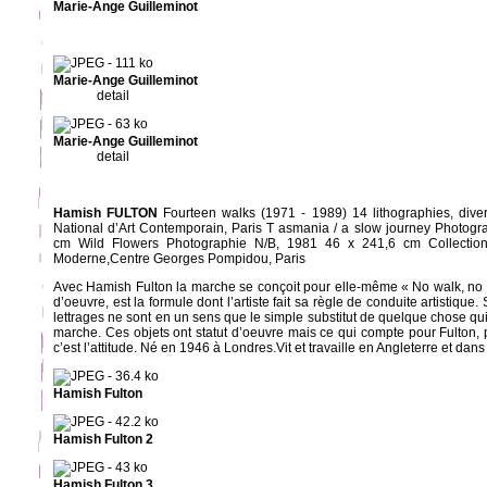
Marie-Ange Guilleminot
Marie-Ange Guilleminot
detail
Marie-Ange Guilleminot
detail
Hamish FULTON
Fourteen walks (1971 - 1989) 14 lithographies, diver
National d’Art Contemporain, Paris T asmania / a slow journey Photogr
cm Wild Flowers Photographie N/B, 1981 46 x 241,6 cm Collection
Moderne,Centre Georges Pompidou, Paris
Avec Hamish Fulton la marche se conçoit pour elle-même « No walk, no
d’oeuvre, est la formule dont l’artiste fait sa règle de conduite artistique
lettrages ne sont en un sens que le simple substitut de quelque chose qui
marche. Ces objets ont statut d’oeuvre mais ce qui compte pour Fulton, p
c’est l’attitude. Né en 1946 à Londres.Vit et travaille en Angleterre et dan
Hamish Fulton
Hamish Fulton 2
Hamish Fulton 3