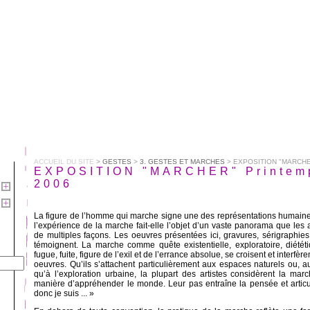
ACCUEIL DU SITE
>
GESTES
>
3. GESTES ET MARCHES
> EXPOSITION "MARCHE
EXPOSITION "MARCHER" Printem
2006
La figure de l’homme qui marche signe une des représentations humaines 
l’expérience de la marche fait-elle l’objet d’un vaste panorama que les a
de multiples façons. Les oeuvres présentées ici, gravures, sérigraphies
témoignent. La marche comme quête existentielle, exploratoire, diété
fugue, fuite, figure de l’exil et de l’errance absolue, se croisent et interfèr
oeuvres. Qu’ils s’attachent particulièrement aux espaces naturels ou, au
qu’à l’exploration urbaine, la plupart des artistes considèrent la m
manière d’appréhender le monde. Leur pas entraîne la pensée et articu
donc je suis ... »