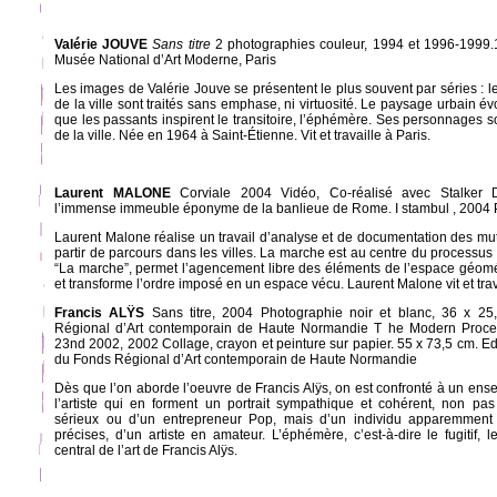
Valérie JOUVE
Sans titre
2 photographies couleur, 1994 et 1996-1999.
Musée National d’Art Moderne, Paris
Les images de Valérie Jouve se présentent le plus souvent par séries : le
de la ville sont traités sans emphase, ni virtuosité. Le paysage urbain 
que les passants inspirent le transitoire, l’éphémère. Ses personnages 
de la ville. Née en 1964 à Saint-Étienne. Vit et travaille à Paris.
Laurent MALONE
Corviale 2004 Vidéo, Co-réalisé avec Stalker 
l’immense immeuble éponyme de la banlieue de Rome. I stambul , 2004
Laurent Malone réalise un travail d’analyse et de documentation des mut
partir de parcours dans les villes. La marche est au centre du processu
“La marche”, permet l’agencement libre des éléments de l’espace géomét
et transforme l’ordre imposé en un espace vécu. Laurent Malone vit et trav
Francis ALŸS
Sans titre, 2004 Photographie noir et blanc, 36 x 25
Régional d’Art contemporain de Haute Normandie T he Modern Proces
23nd 2002, 2002 Collage, crayon et peinture sur papier. 55 x 73,5 cm. Ed
du Fonds Régional d’Art contemporain de Haute Normandie
Dès que l’on aborde l’oeuvre de Francis Alÿs, on est confronté à un ens
l’artiste qui en forment un portrait sympathique et cohérent, non pa
sérieux ou d’un entrepreneur Pop, mais d’un individu apparemment s
précises, d’un artiste en amateur. L’éphémère, c’est-à-dire le fugitif, le
central de l’art de Francis Alÿs.