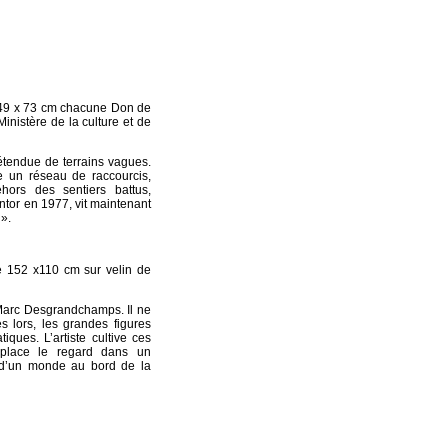
c 49 x 73 cm chacune Don de
inistère de la culture et de
étendue de terrains vagues.
e un réseau de raccourcis,
ors des sentiers battus,
ntor en 1977, vit maintenant
 ».
le 152 x110 cm sur velin de
 Marc Desgrandchamps. Il ne
s lors, les grandes figures
tiques. L’artiste cultive ces
éplace le regard dans un
s d’un monde au bord de la