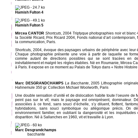
Hamish Fulton 4
Hamish Fulton 5
Mircea CANTOR
Shortcuts
, 2004 Triptyque photographies noir et blan
la Société Ricard, Prix Ricard 2004, Fonds national d’art contemporain, M
la communication, Paris.
Shortcuts, 2004, évoque des paysages urbains de périphérie avec leur 
Chaque photographie présente une voie à partir de laquelle se form
comme autant de directions possibles qui se sont tracées en deh
inévitablement et malgré les règles établies. Né en Roumanie, Mircea Ca
à Paris. Il expose en ce moment au Palais de Tokyo dans « Notre Histoire
Marc DESGRANDCHAMPS
La Bacchante
, 2005 Lithographie origina
Hahnemule 350 gr. Collection Michael Woolworth, Paris
Une double sensation d’unité et de dislocation habite toute l’oeuvre de
peint pas sur le vif, mais le paysage est omniprésent, dominateur. Dè
associées à ce fond, sans souci d’échelle, s’y diluent, flottent, fantoma
hybridations, sans souci symbolique ou allégorique précis. On d
environnement familier, en oubliant la dangerosité et les inquiétude
disparition. Né à Sallanches en 1960, vit et travaille à Lyon.
Marc Desgrandchamps
bacchante