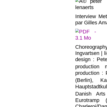
Interview Met
par Gilles Ama
Choreography 
Ingvartsen | l
design : Pete
production
production :
(Berlin), 
Hauptstadtkul
Danish Art
Eurotramp (
Charleroi/