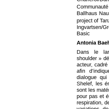
Communauté
Ballhaus Nau
project of Ta
Ingvartsen/Gr
Basic
Antonia Baeh
Dans le la
shoulder » dé
acteur, cadré
afin d’indiq
dialogue qui
Shelef, les é
sont les maté
pour pas et é
respiration, 
variations de