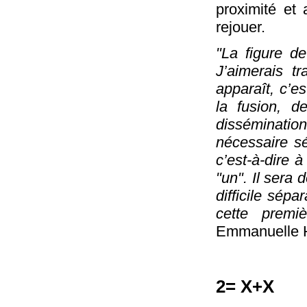
proximité et
rejouer.
"La figure d
J’aimerais tr
apparaît, c’es
la fusion, d
disséminati
nécessaire s
c’est-à-dire à
"un". Il sera
difficile sépa
cette premi
Emmanuelle 
2= X+X