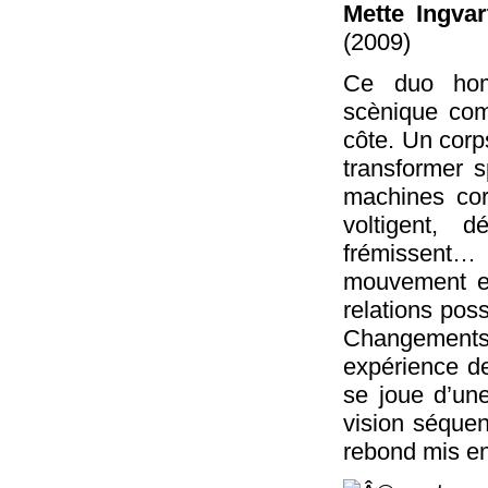
Mette Ingvar
(2009)
Ce duo homm
scènique com
côte. Un corp
transformer 
machines corp
voltigent, dé
frémissent…
mouvement et 
relations pos
Changements
expérience de
se joue d’une
vision séquen
rebond mis en