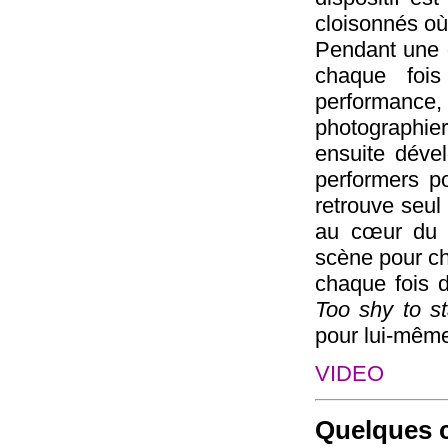
cloisonnés où
Pendant une d
chaque fois
performance,
photographie
ensuite déve
performers po
retrouve seul 
au cœur du t
scène pour c
chaque fois d
Too shy to st
pour lui-mêm
VIDEO
Quelques c