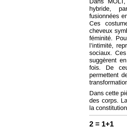
Dans MOLT, 
hybride, pa
fusionnées en
Ces costum
cheveux symbo
féminité. Pou
l’intimité, r
sociaux. Ces
suggèrent en
fois. De ceu
permettent de
transformation
Dans cette piè
des corps. La
la constitutio
2 = 1+1