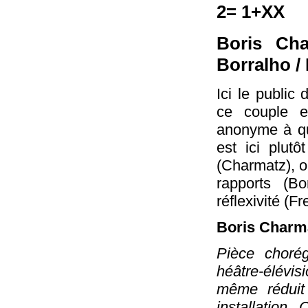
2= 1+XX
Boris Ch
Borralho /
Ici le public
ce couple e
anonyme à qui
est ici plut
(Charmatz), où
rapports (Bo
réflexivité (F
Boris Charm
Pièce choré
héâtre-élévis
même réduit
installation.