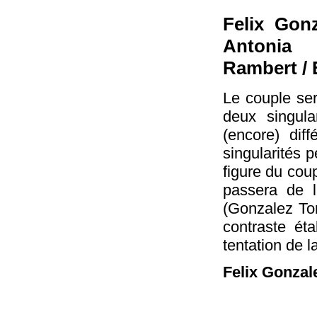
Felix Gonz
Antonia 
Rambert /
Le couple se
deux singular
(encore) dif
singularités p
figure du coup
passera de l
(Gonzalez Tor
contraste ét
tentation de l
Felix Gonzal