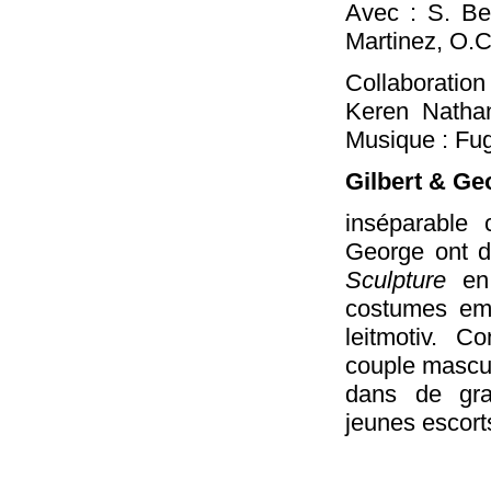
Avec : S. Ber
Martinez, O.C
Collaboratio
Keren Nathan
Musique : Fug
Gilbert & Ge
inséparable 
George ont d
Sculpture
en 
costumes emb
leitmotiv. C
couple masculi
dans de gra
jeunes escort