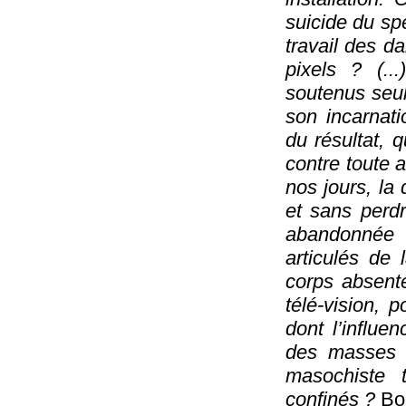
suicide du spe
travail des d
pixels ? (..
soutenus seul
son incarnati
du résultat, q
contre toute a
nos jours, la
et sans perdr
abandonnée 
articulés de
corps absenté
télé-vision, 
dont l’influe
des masses à
masochiste 
confinés ?
Bor