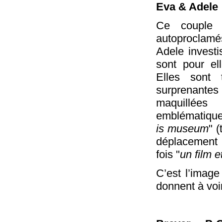
Eva & Adele
Ce couple
autoproclam
Adele investi
sont pour el
Elles sont 
surprenante
maquillée
emblématique
is museum
" 
déplacement et
fois "
un film e
C’est l’image
donnent à voir