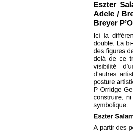
Eszter Sa
Adele / Br
Breyer P’O
Ici la différ
double. La bi
des figures d
delà de ce tr
visibilité 
d’autres arti
posture artis
P-Orridge Gen
construire, n
symbolique.
Eszter Sala
A partir des 