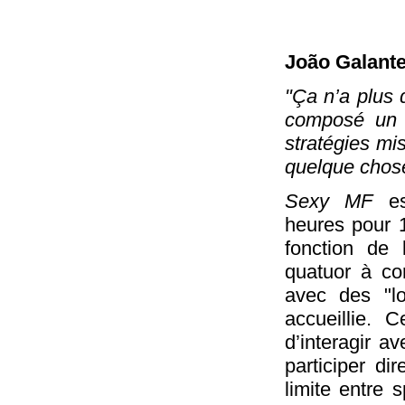
João Galante
"Ça n’a plus
composé un s
stratégies mis
quelque chos
Sexy MF
est
heures pour 
fonction de 
quatuor à cor
avec des "lo
accueillie. C
d’interagir a
participer di
limite entre s