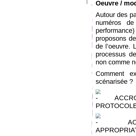
Oeuvre / mod
Autour des pa
numéros de 
performance) 
proposons de 
de l’oeuvre. 
processus de
non comme not
Comment exi
scénarisée ?
ACCROC
PROTOCOLES
ACTIVA
APPROPRIAT