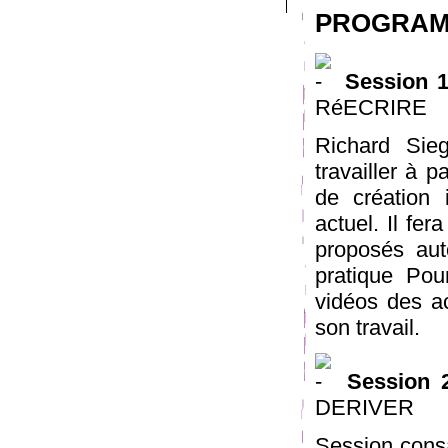
PROGRA
Session 1
RéECRIRE
Richard Sie
travailler à 
de création 
actuel. Il fe
proposés au
pratique Pour
vidéos des a
son travail.
Session 2
DERIVER
Session con