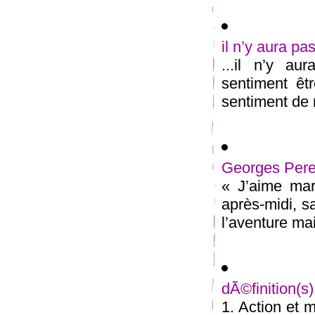
il n’y aura pa
...il n’y au
sentiment êt
sentiment de n
Georges Pere
« J’aime mar
après-midi, s
l’aventure mai
dÃ©finition(
1. Action et 