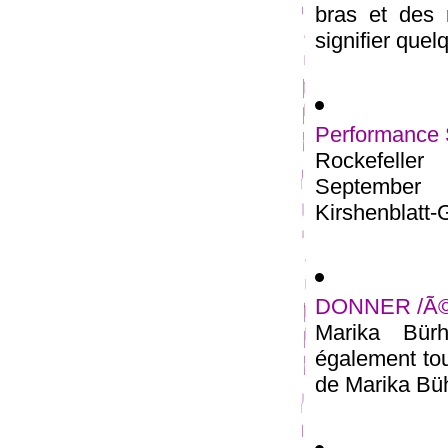
bras et des
signifier quel
Performance S
Rockefeller
September 
Kirshenblatt-G
DONNER /Ã©c
Marika Bür
également tou
de Marika Büh