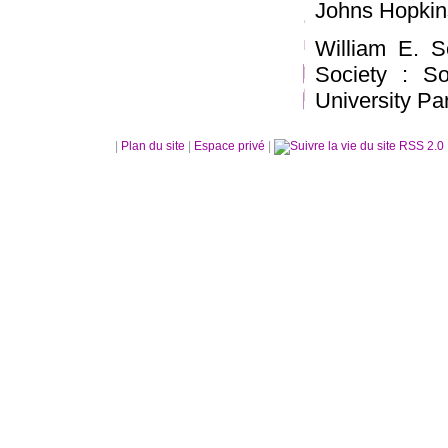
Johns Hopkins
William E. 
Society : So
University Pa
|
Plan du site
|
Espace privé
|
RSS 2.0