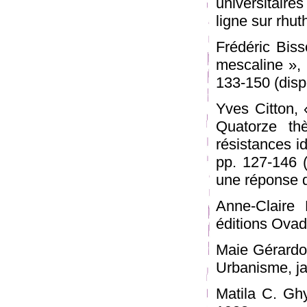
universitaire
ligne sur rhu
Frédéric Bis
mescaline », 
133-150 (disp
Yves Citton, 
Quatorze thè
résistances i
pp. 127-146 (
une réponse 
Anne-Claire 
éditions Ovad
Maie Gérardot
Urbanisme, ja
Matila C. Ghy