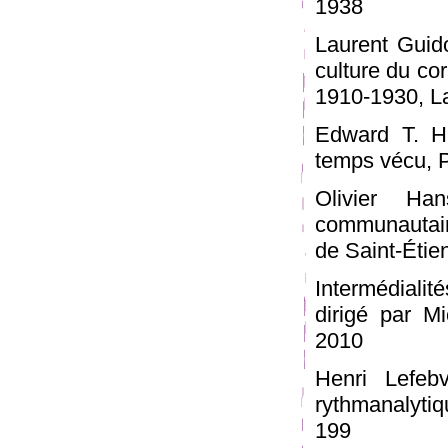
1938
Laurent Guid
culture du co
1910-1930, L
Edward T. Ha
temps vécu, P
Olivier Ha
communautair
de Saint-Étie
Intermédiali
dirigé par M
2010
Henri Lefeb
rythmanalyti
199