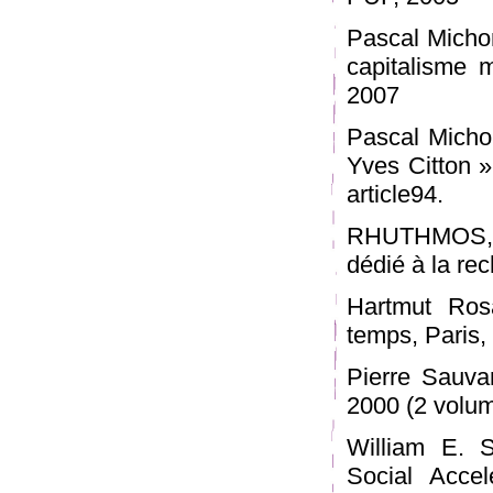
Pascal Michon
capitalisme m
2007
Pascal Micho
Yves Citton »
article94.
RHUTHMOS, h
dédié à la re
Hartmut Rosa
temps, Paris,
Pierre Sauva
2000 (2 volu
William E. 
Social Accel