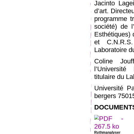
Jacinto Lagei
d’art. Directe
programme tr
société) de l
Esthétiques) 
et C.N.R.S
Laboratoire d
Coline Jouf
l’Universit
titulaire du L
Université P
bergers 75015
DOCUMENTS
Rythmanalyser