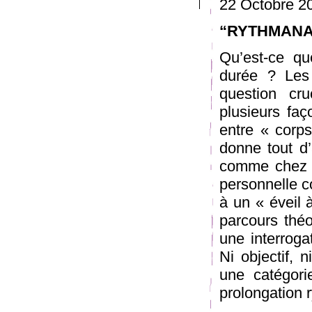
22 Octobre 2
“RYTHMANALY
Qu’est-ce qu
durée ? Les
question cr
plusieurs faç
entre « corp
donne tout d
comme chez P
personnelle c
à un « éveil 
parcours théo
une interroga
Ni objectif, 
une catégori
prolongation 