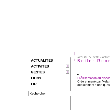
ACCUEIL DU SITE
>
ACTIVI
ACTUALITES
Boiler Roo
ACTIVITES
GESTES
LIENS
PrÃ©sentation du disposi
Créé et mené par Mélani
LIRE
déploiement d’une questi