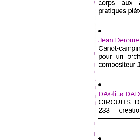
corps aux a
pratiques piét
Jean Derome 
Canot-campin
pour un orc
composi­teur 
DÃ©lice DADA
CIRCUITS D 
233 créati
——————