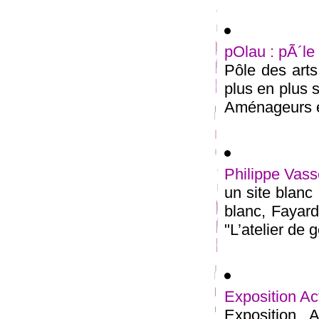
pOlau : pÃ´le
Pôle des arts
plus en plus s
Aménageurs é
Philippe Vasse
un site blanc
blanc, Fayard
"L’atelier de g
Exposition Act
Exposition A