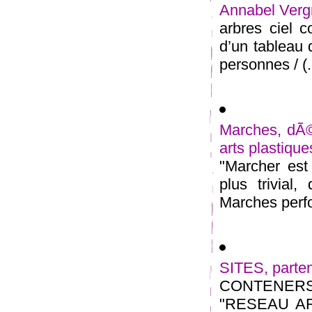
Annabel Vergn
arbres ciel c
d’un tableau 
personnes / (.
Marches, dÃ©a
arts plastiques
"Marcher est
plus trivial
Marches perfo
SITES, partena
CONTENER
"RESEAU ART