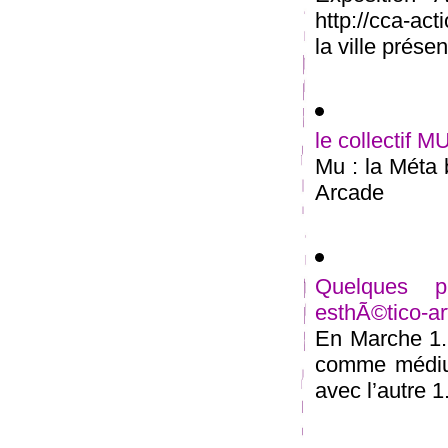
http://cca-ac
la ville présent
le collectif M
Mu : la Méta 
Arcade
Quelques pi
esthÃ©tico-ar
En Marche 1.
comme médium
avec l’autre 1