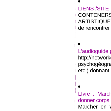
LIENS /SITE
CONTENE
ARTISTIQUE M
de rencontrer 
L’audioguide
http://net
psychogéogra
etc.) donnant 
LIvre : March
donner corps
Marcher en v