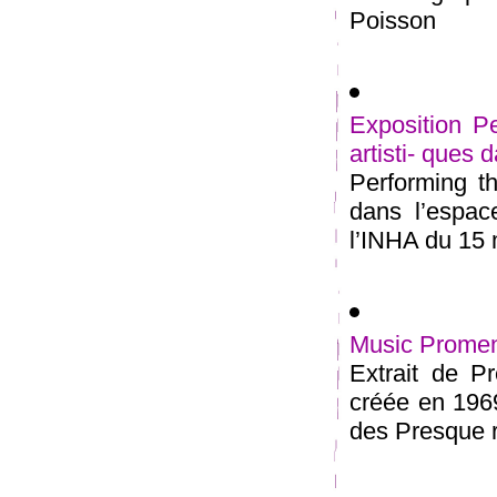
Poisson
Exposition Pe
artisti- ques
Performing th
dans l’espac
l’INHA du 15 m
Music Promen
Extrait de P
créée en 1969
des Presque ri