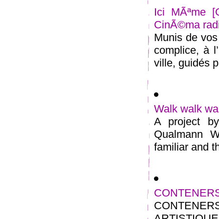
Ici MÃªme [
CinÃ©ma rad
Munis de vos 
complice, à l
ville, guidés pa
Walk walk wa
A project b
Qualmann Wa
familiar and th
CONTENERS 
CONTENE
ARTISTIQUE M