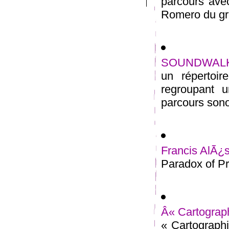
parcours avec
Romero du gro
SOUNDWAL
un répertoir
regroupant 
parcours sono
Francis AlÃ¿s
Paradox of Pr
Â« Cartographi
« Cartographie