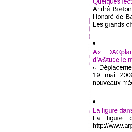
Quelques lect
André Breton,
Honoré de Ba
Les grands ch
Â« DÃ©pla
d’Ã©tude le 
« Déplacemen
19 mai 2009
nouveaux méd
La figure dan
La figure 
http://www.arp