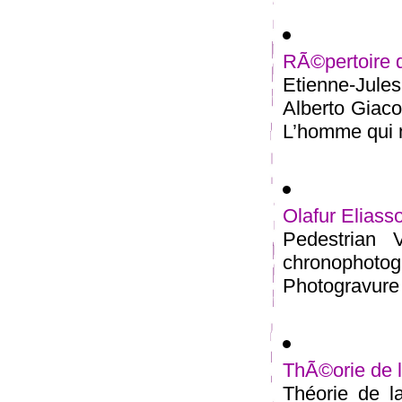
RÃ©pertoire 
Etienne-Jul
Alberto Giac
L’homme qui m
Olafur Eliass
Pedestrian 
chronophot
Photogravure 
ThÃ©orie de 
Théorie de l