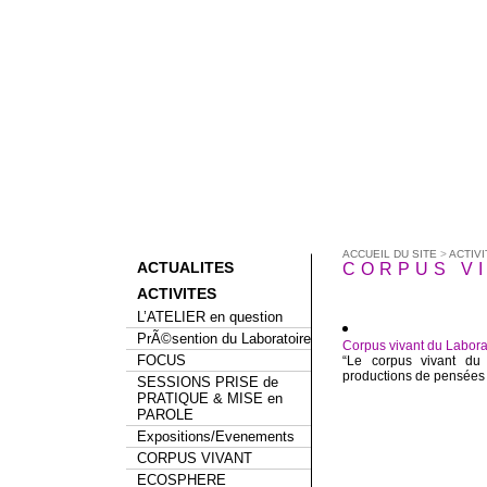
ACCUEIL DU SITE
>
ACTIVI
ACTUALITES
CORPUS V
ACTIVITES
L’ATELIER en question
PrÃ©sention du Laboratoire
Corpus vivant du Laborat
FOCUS
“Le corpus vivant du
productions de pensées p
SESSIONS PRISE de
PRATIQUE & MISE en
PAROLE
Expositions/Evenements
CORPUS VIVANT
ECOSPHERE