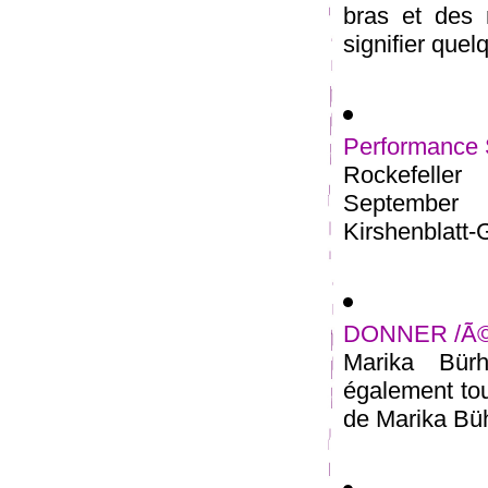
bras et des
signifier quel
Performance S
Rockefeller
September 
Kirshenblatt-G
DONNER /Ã©c
Marika Bür
également tou
de Marika Büh