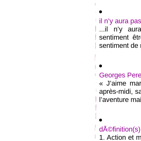
il n’y aura pa
...il n’y au
sentiment êt
sentiment de n
Georges Pere
« J’aime mar
après-midi, s
l’aventure mai
dÃ©finition(
1. Action et 