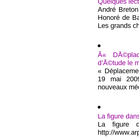
Quelques lect
André Breton,
Honoré de Ba
Les grands ch
Â« DÃ©pla
d’Ã©tude le 
« Déplacemen
19 mai 2009
nouveaux méd
La figure dan
La figure 
http://www.arp