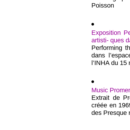
Poisson
Exposition Pe
artisti- ques
Performing th
dans l’espac
l’INHA du 15 m
Music Promen
Extrait de P
créée en 1969
des Presque ri