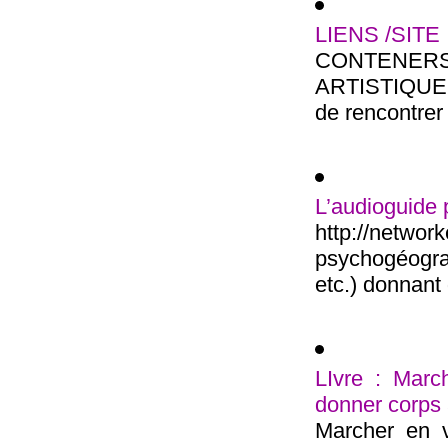
LIENS /SITE
CONTENE
ARTISTIQUE M
de rencontrer 
L’audioguide
http://net
psychogéogra
etc.) donnant 
LIvre : March
donner corps
Marcher en v