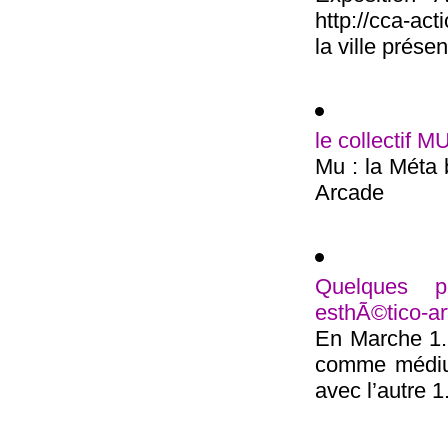
http://cca-ac
la ville présent
le collectif M
Mu : la Méta 
Arcade
Quelques pi
esthÃ©tico-ar
En Marche 1.
comme médium
avec l’autre 1