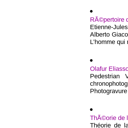
RÃ©pertoire 
Etienne-Jul
Alberto Giac
L’homme qui m
Olafur Eliass
Pedestrian 
chronophot
Photogravure 
ThÃ©orie de 
Théorie de l