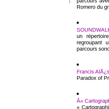
parcours avec
Romero du gro
SOUNDWAL
un répertoir
regroupant 
parcours sono
Francis AlÃ¿s
Paradox of Pr
Â« Cartographi
« Cartographie