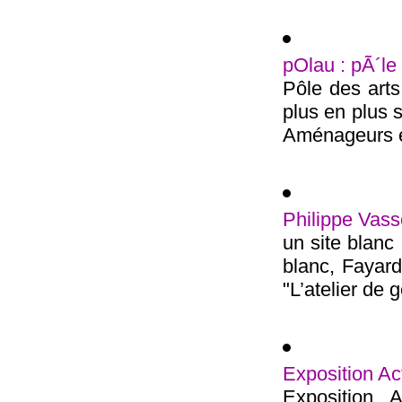
pOlau : pÃ´le
Pôle des arts
plus en plus s
Aménageurs é
Philippe Vasse
un site blanc
blanc, Fayard
"L’atelier de g
Exposition Act
Exposition A