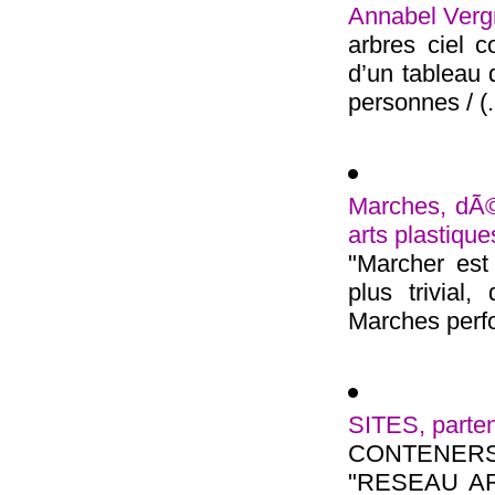
Annabel Vergn
arbres ciel c
d’un tableau 
personnes / (.
Marches, dÃ©a
arts plastiques
"Marcher est
plus trivial
Marches perfo
SITES, partena
CONTENER
"RESEAU ART