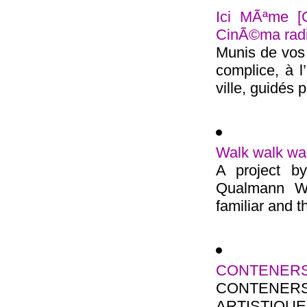
Ici MÃªme [
CinÃ©ma rad
Munis de vos 
complice, à l
ville, guidés pa
Walk walk wa
A project b
Qualmann Wa
familiar and th
CONTENERS 
CONTENE
ARTISTIQUE M