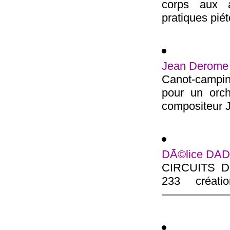
corps aux a
pratiques piét
Jean Derome 
Canot-campin
pour un orc
composi­teur 
DÃ©lice DADA
CIRCUITS D 
233 créati
——————