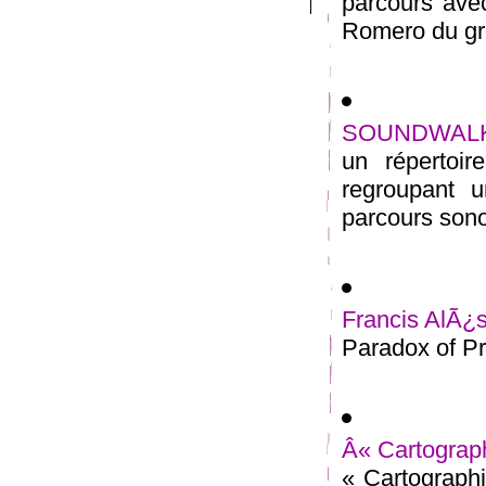
parcours avec
Romero du gro
SOUNDWAL
un répertoir
regroupant 
parcours sono
Francis AlÃ¿s
Paradox of Pr
Â« Cartographi
« Cartographie