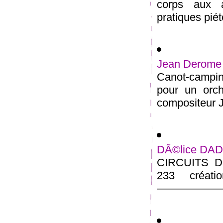
corps aux a
pratiques piét
Jean Derome 
Canot-campin
pour un orc
composi­teur 
DÃ©lice DADA
CIRCUITS D 
233 créati
——————