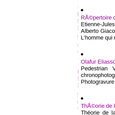
RÃ©pertoire 
Etienne-Jul
Alberto Giac
L’homme qui m
Olafur Eliass
Pedestrian 
chronophot
Photogravure 
ThÃ©orie de 
Théorie de l