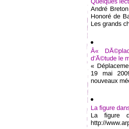
Quelques lect
André Breton,
Honoré de Ba
Les grands ch
Â« DÃ©pla
d’Ã©tude le 
« Déplacemen
19 mai 2009
nouveaux méd
La figure dan
La figure 
http://www.arp