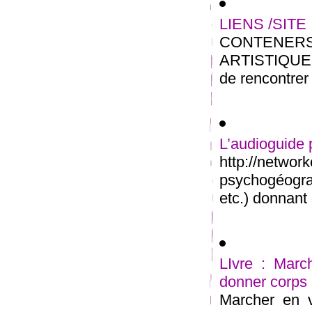
LIENS /SITE
CONTENE
ARTISTIQUE M
de rencontrer 
L’audioguide
http://net
psychogéogra
etc.) donnant 
LIvre : March
donner corps
Marcher en v