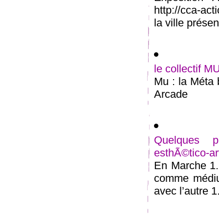
http://cca-ac
la ville présent
le collectif M
Mu : la Méta 
Arcade
Quelques pi
esthÃ©tico-ar
En Marche 1.
comme médium
avec l’autre 1