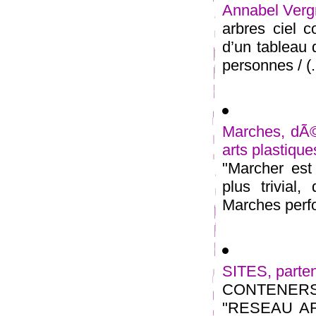
Annabel Vergn
arbres ciel c
d’un tableau 
personnes / (.
Marches, dÃ©a
arts plastiques
"Marcher est
plus trivial
Marches perfo
SITES, partena
CONTENER
"RESEAU ART