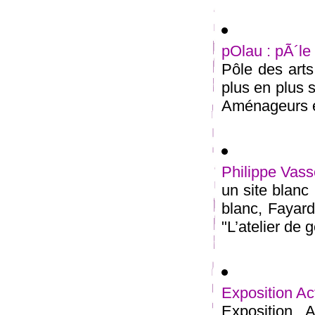
pOlau : pÃ´le
Pôle des arts
plus en plus s
Aménageurs é
Philippe Vasse
un site blanc
blanc, Fayard
"L’atelier de g
Exposition Act
Exposition A