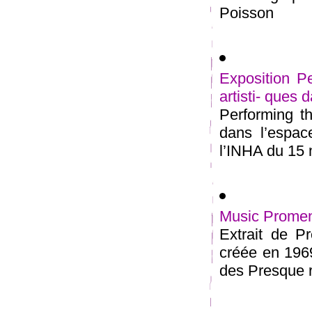
Poisson
Exposition Pe
artisti- ques
Performing th
dans l’espac
l’INHA du 15 m
Music Promen
Extrait de P
créée en 1969
des Presque ri