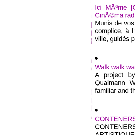
Ici MÃªme [
CinÃ©ma rad
Munis de vos 
complice, à l
ville, guidés pa
Walk walk wa
A project b
Qualmann Wa
familiar and th
CONTENERS 
CONTENE
ARTISTIQUE M