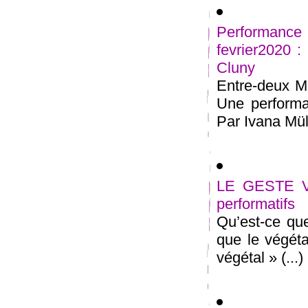
Performan
fevrier2020 
Cluny
Entre-deux Me
Une performan
Par Ivana Müll
LE GESTE VE
performatifs
Qu’est-ce que
que le végétal
végétal » (...)