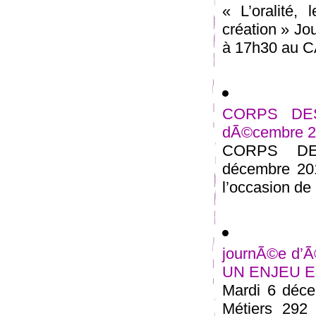
« L’oralité,
création » Jo
à 17h30 au CA
CORPS DESS
dÃ©cembre 
CORPS DES
décembre 201
l’occasion de 
journÃ©e d
UN ENJEU E
Mardi 6 déce
Métiers 292 