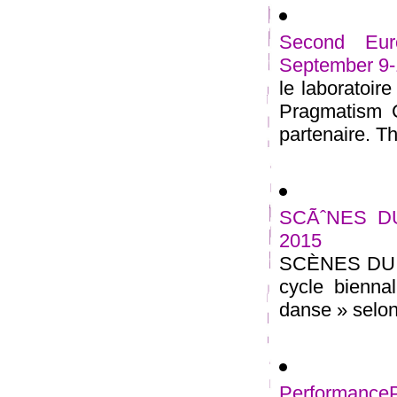
Second Eur
September 9-
le laboratoir
Pragmatism C
partenaire. Th
SCÃˆNES DU
2015
SCÈNES DU G
cycle bienna
danse » selon
Performance