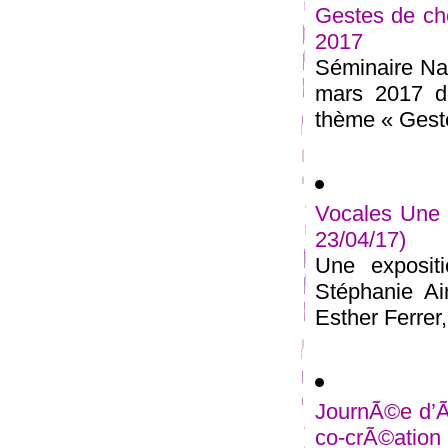
Gestes de ch
2017
Séminaire Nat
mars 2017 de
thème « Geste
Vocales Une 
23/04/17)
Une exposit
Stéphanie Ai
Esther Ferrer, 
JournÃ©e d’Ã©
co-crÃ©ation