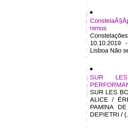
ConstelaÃ§Ã
nimos
Constelações
10.10.2019 
Lisboa Não se
SUR LE
PERFORMA
SUR LES B
ALICE / ÉR
PAMINA DE
DEPIETRI / (..