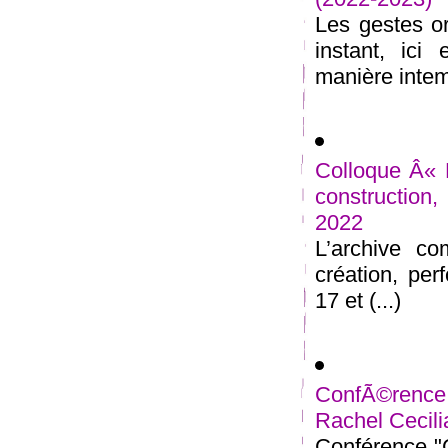
Les gestes o
instant, ici
manière intemp
Colloque Â« 
construction
2022
L’archive co
création, pe
17 et (...)
ConfÃ©rence
Rachel Cecili
Conférence "