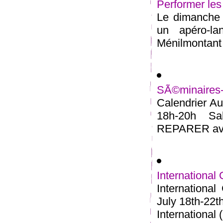
Performer les
Le dimanche 2
un apéro-l
Ménilmontant 
SÃ©minaires
Calendrier Au
18h-20h S
REPARER avec
International
Internationa
July 18th-22t
International (.