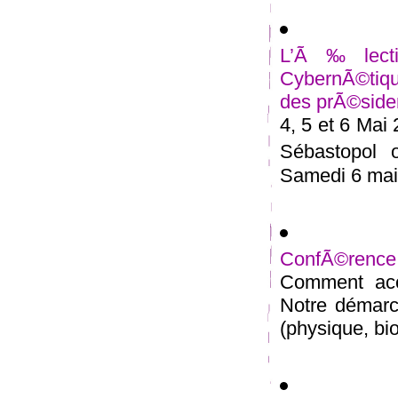
L’Ã‰lectio
CybernÃ©tiqu
des prÃ©siden
4, 5 et 6 Mai
Sébastopol 
Samedi 6 mai 
ConfÃ©rence
Comment acc
Notre démarc
(physique, bio