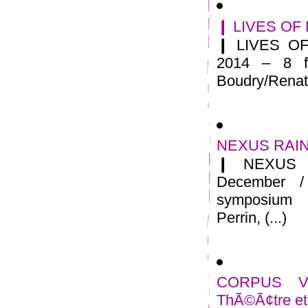
❙ LIVES OF 
❙ LIVES OF
2014 – 8 f
Boudry/Renate
NEXUS RAINE
❙ NEXUS 
December /
symposium 
Perrin, (...)
CORPUS VI
ThÃ©Ã¢tre et