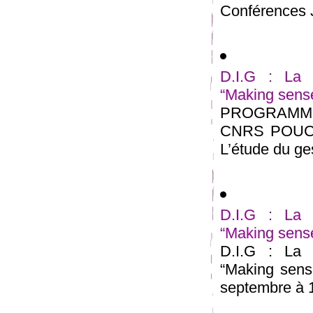
Conférences J
D.I.G : La 
“Making sense
PROGRAMME
CNRS POUCHE
L’étude du gest
D.I.G : La 
“Making sense
D.I.G : La 
“Making sens
septembre à 1