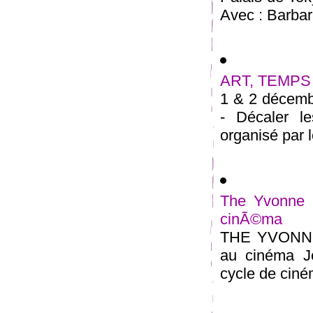
Avec : Barbara
ART, TEMPS 
1 & 2 déce
- Décaler le
organisé par l
The Yvonne R
cinÃ©ma
THE YVONNE
au cinéma J
cycle de ciné