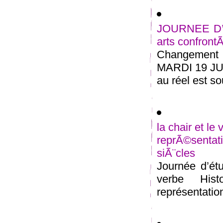
JOURNEE D’Ã
arts confront
Changement d
MARDI 19 JUI
au réel est so
la chair et le
reprÃ©senta
siÃ¨cles
Journée d’ét
verbe Hist
représentation