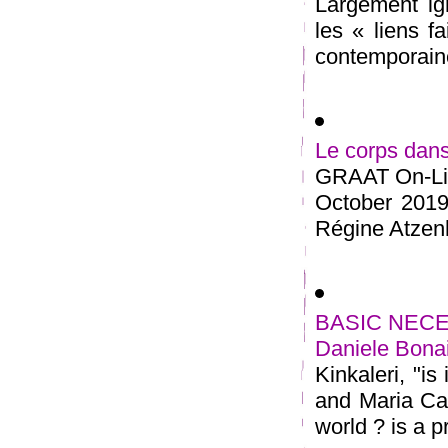
Largement ign
les « liens f
contemporaine
Le corps dans
GRAAT On-Lin
October 2019
Régine Atzenho
BASIC NECESSI
Daniele Bonai
Kinkaleri, "is
and Maria Cat
world ? is a pr