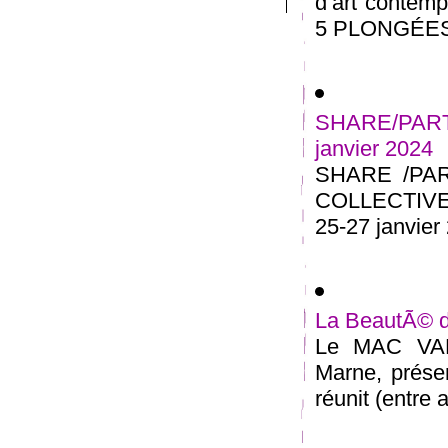
d’art contem
5 PLONGÉES 
SHARE/PARTA
janvier 2024
SHARE /PA
COLLECTIVE 
25-27 janvier 
La BeautÃ© d
Le MAC VAL 
Marne, présen
réunit (entre a