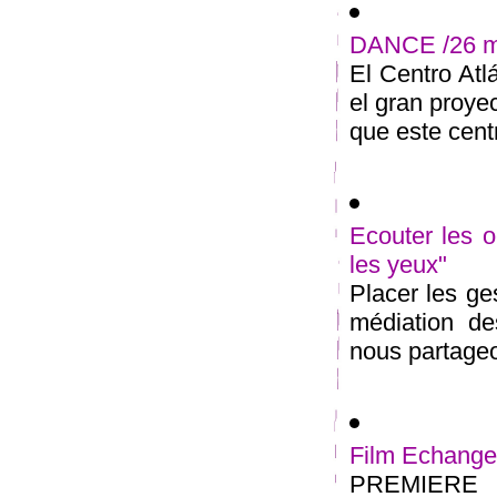
DANCE /26 ma
El Centro At
el gran proyec
que este centr
Ecouter les 
les yeux"
Placer les g
médiation de
nous partageo
Film Echanger
PREMIERE d