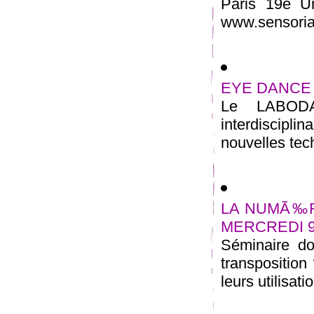
Paris 19e U
www.sensoriali
EYE DANCE (la
Le LABODA
interdiscipli
nouvelles tec
LA NUMÃ‰R
MERCREDI 9
Séminaire d
transposition
leurs utilisat