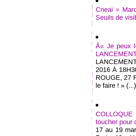
Cneai = Mard
Seuils de visi
Â« Je peux le
LANCEMEN
LANCEMENT
2016 À 18H
ROUGE, 27 
le faire ! » (...)
COLLOQUE in
toucher pour
17 au 19 mars