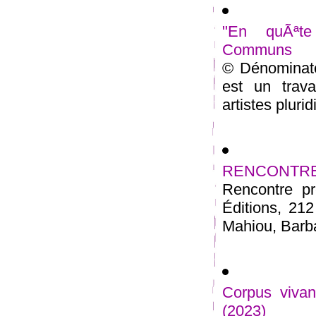
"En quÃªte
Communs
© Dénominat
est un trava
artistes plurid
RENCONTRE 23
Rencontre pr
Éditions, 21
Mahiou, Barbar
Corpus vivan
(2023)