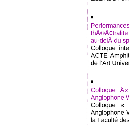
Performan
thÃ©Ã¢tralit
au-delÃ du sp
Colloque inte
ACTE Amphith
de l’Art Univer
Colloque Â«
Anglophone W
Colloque « 
Anglophone W
la Faculté des