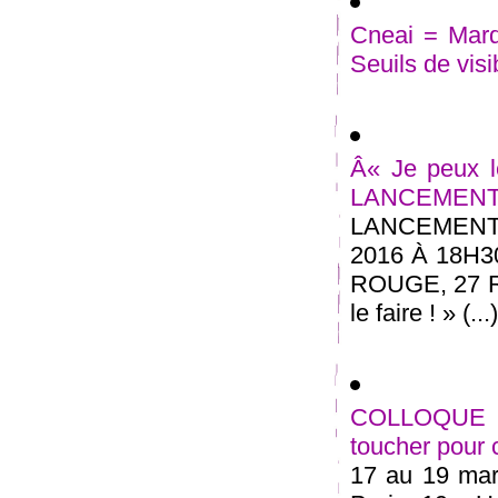
Cneai = Mard
Seuils de visi
Â« Je peux le
LANCEMEN
LANCEMENT
2016 À 18H
ROUGE, 27 
le faire ! » (...)
COLLOQUE in
toucher pour
17 au 19 mars