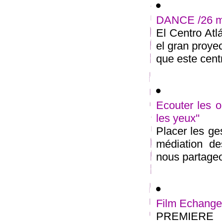
DANCE /26 ma
El Centro At
el gran proyec
que este centr
Ecouter les 
les yeux"
Placer les g
médiation de
nous partageo
Film Echanger
PREMIERE d