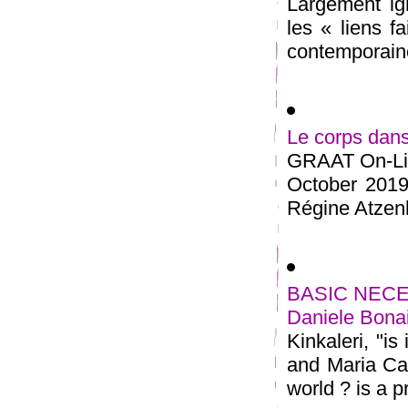
Largement ign
les « liens f
contemporaine
Le corps dans
GRAAT On-Lin
October 2019
Régine Atzenho
BASIC NECESSI
Daniele Bonai
Kinkaleri, "is
and Maria Cat
world ? is a pr