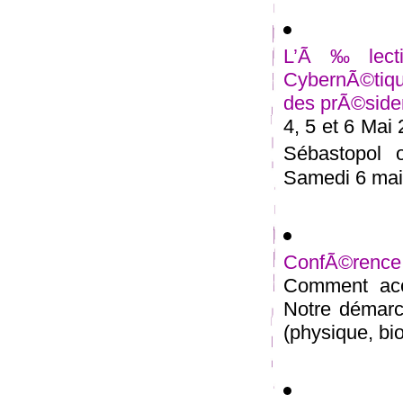
L’Ã‰lectio
CybernÃ©tiqu
des prÃ©siden
4, 5 et 6 Mai
Sébastopol 
Samedi 6 mai 
ConfÃ©rence
Comment acc
Notre démarc
(physique, bio