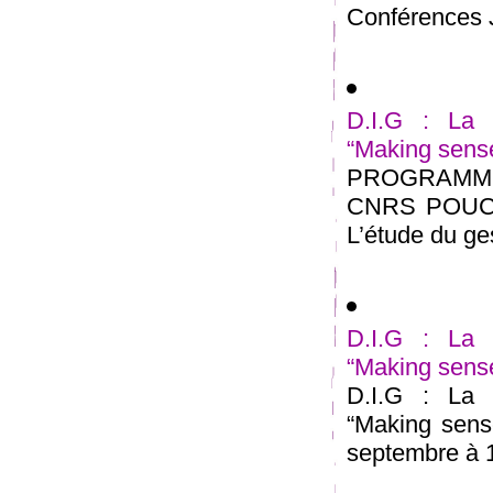
Conférences J
D.I.G : La 
“Making sense
PROGRAMME
CNRS POUCHE
L’étude du gest
D.I.G : La 
“Making sense
D.I.G : La 
“Making sens
septembre à 1