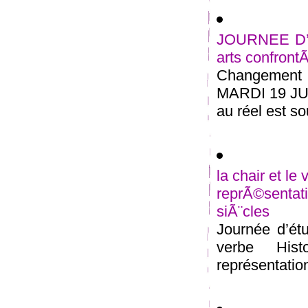
JOURNEE D’Ã
arts confront
Changement d
MARDI 19 JUI
au réel est so
la chair et le
reprÃ©senta
siÃ¨cles
Journée d’ét
verbe Hist
représentation