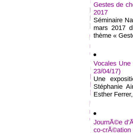
Gestes de ch
2017
Séminaire Nat
mars 2017 de
thème « Geste
Vocales Une 
23/04/17)
Une exposit
Stéphanie Ai
Esther Ferrer, 
JournÃ©e d’Ã©
co-crÃ©ation