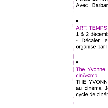
Avec : Barbara
ART, TEMPS 
1 & 2 déce
- Décaler le
organisé par l
The Yvonne R
cinÃ©ma
THE YVONNE
au cinéma J
cycle de ciné