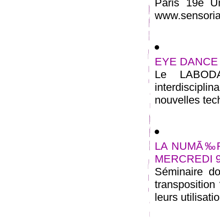
Paris 19e U
www.sensoriali
EYE DANCE (la
Le LABODA
interdiscipli
nouvelles tec
LA NUMÃ‰R
MERCREDI 9
Séminaire d
transposition
leurs utilisat