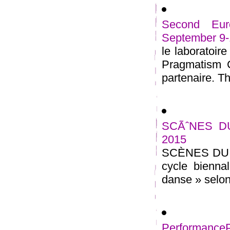
Second Eur
September 9-
le laboratoir
Pragmatism C
partenaire. Th
SCÃˆNES DU
2015
SCÈNES DU G
cycle bienna
danse » selon
Performance