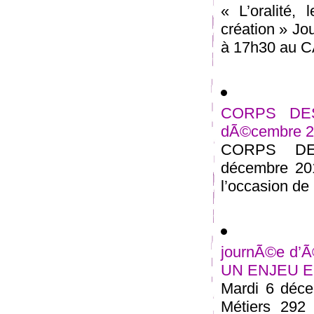
« L’oralité,
création » Jo
à 17h30 au CA
CORPS DESS
dÃ©cembre 
CORPS DES
décembre 201
l’occasion de 
journÃ©e d
UN ENJEU E
Mardi 6 déce
Métiers 292 