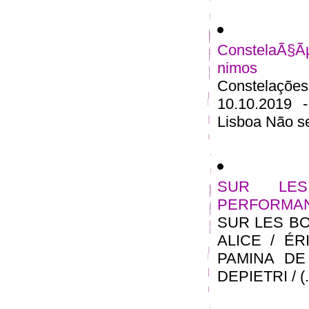
ConstelaÃ§Ã
nimos
Constelações
10.10.2019 
Lisboa Não se
SUR LE
PERFORMA
SUR LES B
ALICE / ÉR
PAMINA DE
DEPIETRI / (..