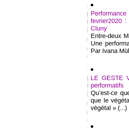
Performan
fevrier2020 
Cluny
Entre-deux Me
Une performan
Par Ivana Müll
LE GESTE VE
performatifs
Qu’est-ce que
que le végétal
végétal » (...)