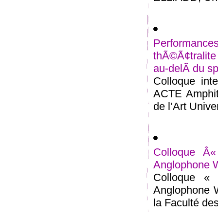
Performan
thÃ©Ã¢tralit
au-delÃ du sp
Colloque inte
ACTE Amphith
de l’Art Univer
Colloque Â«
Anglophone W
Colloque « 
Anglophone W
la Faculté des