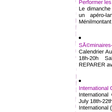
Performer les
Le dimanche 2
un apéro-l
Ménilmontant 
SÃ©minaires
Calendrier Au
18h-20h S
REPARER avec
International
Internationa
July 18th-22t
International (.