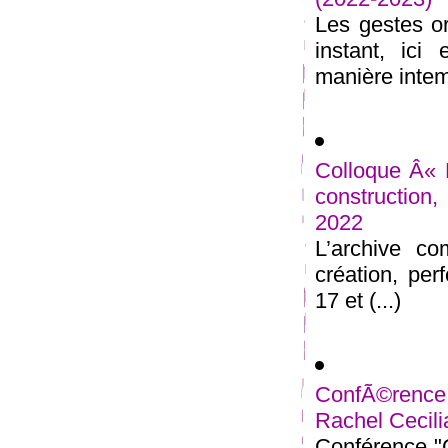
Les gestes o
instant, ici
manière intemp
Colloque Â« 
construction
2022
L’archive co
création, pe
17 et (...)
ConfÃ©rence
Rachel Cecili
Conférence "