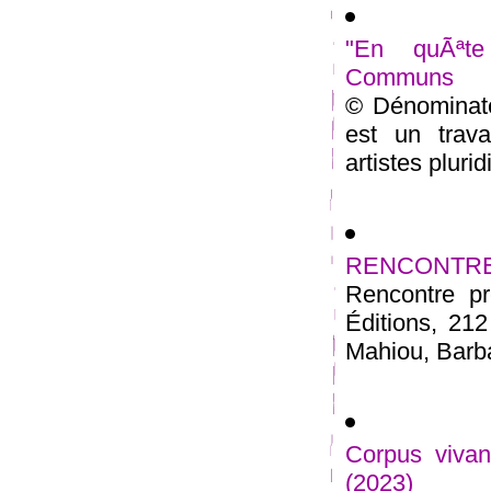
"En quÃªte
Communs
© Dénominat
est un trava
artistes plurid
RENCONTRE 23
Rencontre pr
Éditions, 21
Mahiou, Barbar
Corpus vivan
(2023)