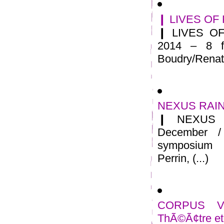
❙ LIVES OF 
❙ LIVES OF
2014 – 8 f
Boudry/Renate
NEXUS RAINE
❙ NEXUS 
December /
symposium 
Perrin, (...)
CORPUS VI
ThÃ©Ã¢tre et