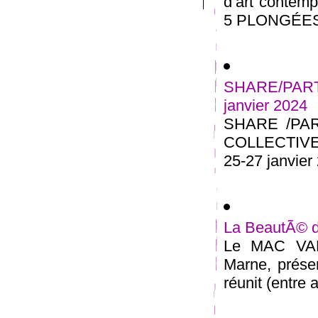
d’art contem
5 PLONGÉES 
SHARE/PARTA
janvier 2024
SHARE /PA
COLLECTIVE 
25-27 janvier 
La BeautÃ© d
Le MAC VAL 
Marne, présen
réunit (entre a