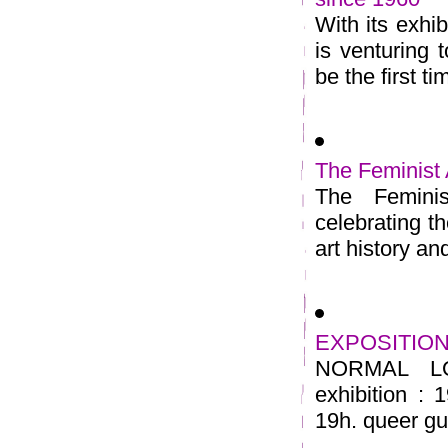
With its exhi
is venturing t
be the first tim
The Feminist 
The Feminis
celebrating t
art history an
EXPOSITIO
NORMAL LOV
exhibition : 
19h. queer gui