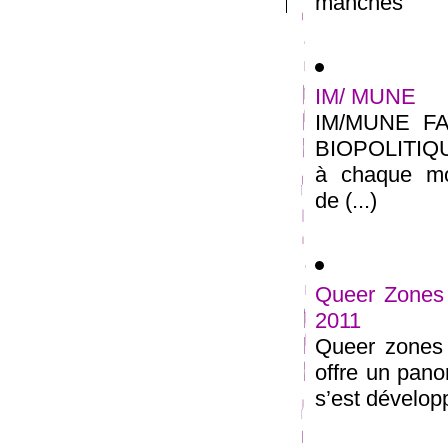
manches
IM/ MUNE
IM/MUNE F
BIOPOLITIQ
à chaque mo
de (...)
Queer Zones 
2011
Queer zones 3
offre un pano
s’est développ