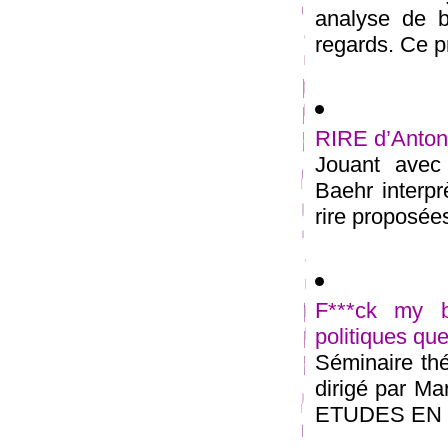
analyse de br
regards. Ce pr
RIRE d’Anton
Jouant avec 
Baehr interpr
rire proposées
F***ck my b
politiques qu
Séminaire thé
dirigé par 
ETUDES EN S