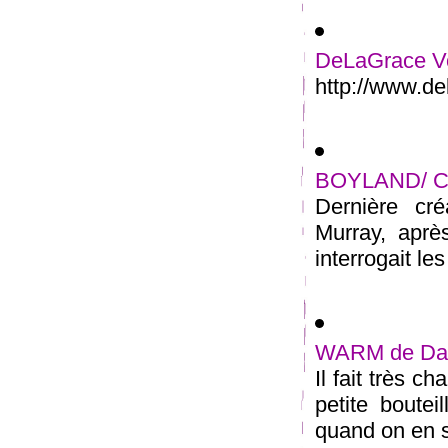
DeLaGrace Vol
http://www.de
BOYLAND/ Co
Dernière cr
Murray, apr
interrogait les
WARM de Da
Il fait très c
petite boutei
quand on en so