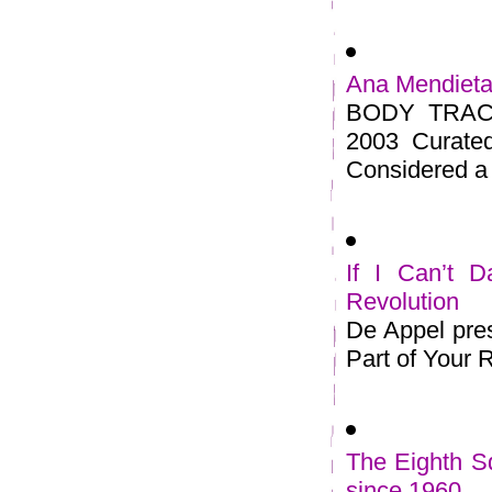
Ana Mendieta
BODY TRACKS
2003 Curate
Considered a 
If I Can’t 
Revolution
De Appel pres
Part of Your Re
The Eighth Sq
since 1960