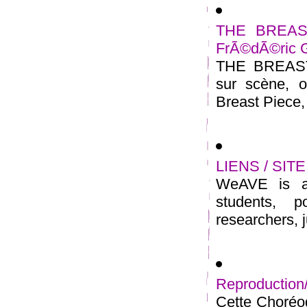
THE BREAST 
FrÃ©dÃ©ric 
THE BREAST 
sur scène, o
Breast Piece, 
LIENS / SITE
WeAVE is a 
students, p
researchers, j
Reproduction
Cette Choréog