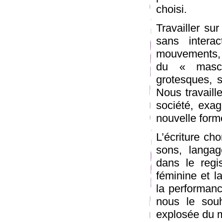
choisi.
Travailler su
sans intera
mouvements, 
du « mascu
grotesques, s
Nous travaill
société, exag
nouvelle form
L’écriture ch
sons, langag
dans le regi
féminine et l
la performanc
nous le souh
explosée du 