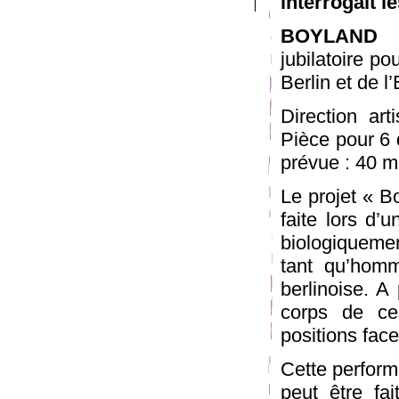
interrogait l
BOYLAND
S
jubilatoire p
Berlin et de 
Direction ar
Pièce pour 6 
prévue : 40 m
Le projet « B
faite lors d’
biologiqueme
tant qu’homm
berlinoise. A 
corps de ce
positions fac
Cette perform
peut être fa