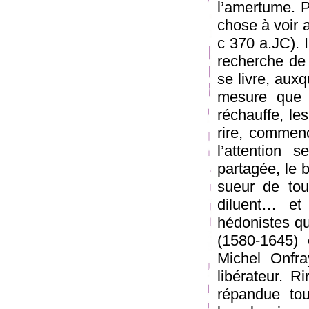
l’amertume. P
chose à voir 
c 370 a.JC). 
recherche de 
se livre, auxq
mesure que l
réchauffe, le
rire, commen
l’attention 
partagée, le b
sueur de tous
diluent… et 
hédonistes qu
(1580-1645) 
Michel Onfra
libérateur. R
répandue tou