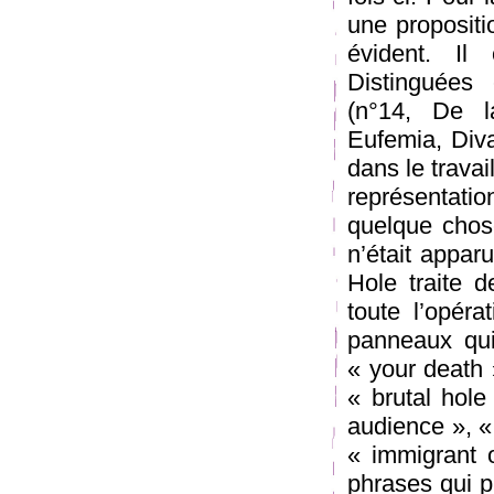
une propositio
évident. I
Distinguées 
(n°14, De l
Eufemia, Div
dans le travai
représentation
quelque chose
n’était appar
Hole traite 
toute l’opéra
panneaux qui
« your death
« brutal hole
audience », «
« immigrant 
phrases qui pr