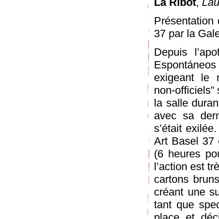
La Ribot
,
Lau
Présentation 
37 par la Gal
Depuis l’apo
Espontáneos à
exigeant le 
non-officiels”
la salle duran
avec sa dern
s’était exilé
Art Basel 37 
(6 heures pou
l’action est t
cartons bruns
créant une su
tant que spec
place et déc