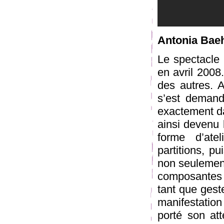
Antonia Bae
Le spectacle 
en avril 2008.
des autres. A
s’est demandé
exactement da
ainsi devenu 
forme d’atel
partitions, pu
non seulement
composantes p
tant que gest
manifestatio
porté son att