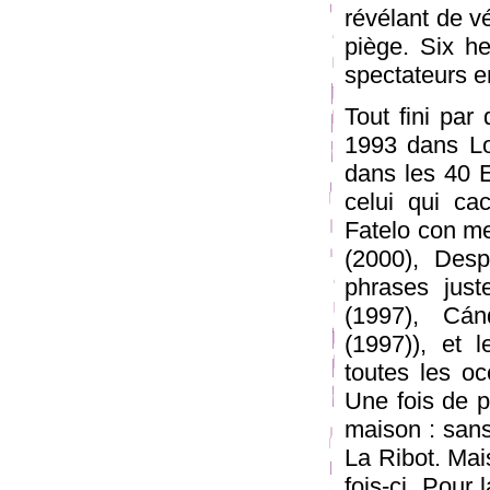
révélant de v
piège. Six he
spectateurs en
Tout fini par 
1993 dans Lo
dans les 40 
celui qui ca
Fatelo con me 
(2000), Desp
phrases just
(1997), Cán
(1997)), et l
toutes les oc
Une fois de 
maison : san
La Ribot. Mai
fois-ci. Pour