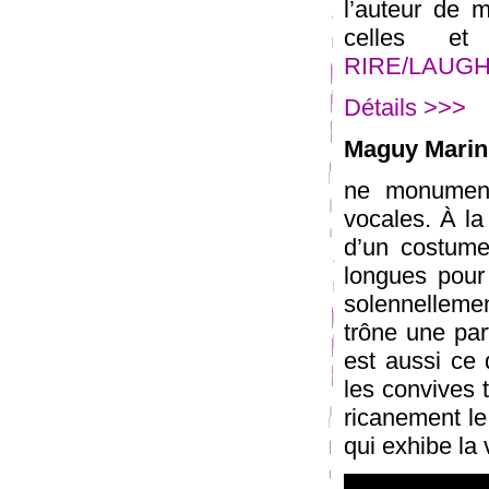
l’auteur de m
celles e
RIRE/LAUGH/L
Détails >>>
Maguy Marin
ne monument
vocales. À la
d’un costume
longues pour
solennellement
trône une part
est aussi ce 
les convives 
ricanement l
qui exhibe la 