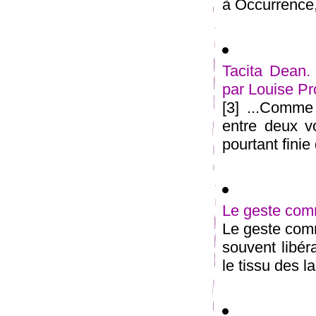
à Occurrence, 
Tacita Dean. 
par Louise P
[3] ...Comme
entre deux vo
pourtant finie 
Le geste com
Le geste comm
souvent libér
le tissu des l